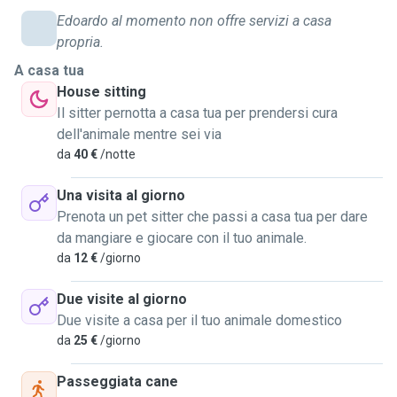
parte del tempo tra le mure di casa, mi occupo della pulizia
Edoardo al momento non offre servizi a casa
della lettiera e riformimento di cibo, per poi dedicare
propria.
almeno una mezz’oretta di tempo a farli giocare con
palline/ corde/ piume o altri oggetti simili utilizzabili in un
A casa tua
appartamento. Per quanto riguarda i cani, sono solito
House sitting
portarli a fare una passeggiata di almeno 30/40 minuti, sia
Il sitter pernotta a casa tua per prendersi cura
d'estate che d'inverno. Nelle giornate in cui c'è bel tempo o
dell'animale mentre sei via
comunque non piove( in modo da non far sporcare il cane)
da
40 €
/notte
mi piace portarli a correre e giocare in aree pubbliche
apposite, per almeno 1 oretta. In caso fosse necessario
Una visita al giorno
sono disponibile a fare loro il bagnetto o comprare
Prenota un pet sitter che passi a casa tua per dare
qualsiasi gioco/ accessorio/ farmaco di cui avessero
da mangiare e giocare con il tuo animale.
bisogno, se richiesto ovviamente.
da
12 €
/giorno
Due visite al giorno
Due visite a casa per il tuo animale domestico
da
25 €
/giorno
Passeggiata cane