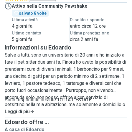
Attivo nella Community Pawshake
salvato 8 volte
Ultima attività
Di solito risponde
4 giorni fa
entro circa 12 ore
Ultimo contatto
Ultima prenotazione
5 giorni fa
circa 2 anni fa
Informazioni su Edoardo
Salve a tutti, sono un universitario di 20 anni e ho iniziato a
fare il pet sitter due anni fa. Finora ho avuto la possibilità di
prendermi cura di diversi animali: 1 barboncino per 9 mesi,
una decina di gatti per un periodo minimo di 2 settimane, 1
levriero, 1 pastore tedesco, 1 tartaruga e diversi cani che
porto fuori occasionalmente . Purtroppo, non vivendo
ancora da solo, non posso offrire alcun servizio di
Sono disponibile durante TUTTA L'ESTATE
petsitting nella mia abitazione, ma solamente a domicilio o
all'aria aperta per eventuali passeggiate/ attività di svago
Leggi di più
da far svolgere ai vostri amici animali. Solitamente nel caso
Edoardo offre ...
di gatti o altri animali domestici che passano la maggior
A casa di Edoardo