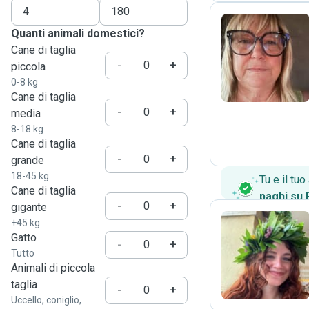
Quanti animali domestici?
Cane di taglia
S
-
+
piccola
0-8 kg
Cane di taglia
-
+
media
8-18 kg
Cane di taglia
-
+
grande
18-45 kg
Tu e il tu
Cane di taglia
paghi su
-
+
gigante
+45 kg
Gatto
-
+
M
Tutto
Animali di piccola
taglia
-
+
Uccello, coniglio,