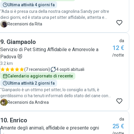
Ultima attività 4 giorni fa
"Ada si è presa cura della nostra cagnolina Sandy per oltre
dieci giorni, ed è stata una pet sitter affidabile, attenta e
premurosa. Aveva già preparato un ambiente accogliente
R
Recensioni da Rita
per Sandy e ha chiesto informazioni pertinenti per
conoscerne le abitudini. L'ha messa subito a suo agio. Ha
9
.
Giampaolo
da
mantenuto eccellente comunicazione durante tutto il
12 €
soggiorno, inviando foto e aggiornamenti quotidiani. In un
Servizio di Pet Sitting Affidabile e Amorevole a
periodo di grande caldo è stata molto attenta a tenerla
/notte
Padova 😻
fresca e idratata. Dopo il soggiorno ho ritrovato Sandy in
3.2 km
ottima forma, contenta e affezionata ad Ada. Posso
(
7 recensioni
)
4
ospiti abituali
assolutamente raccomandarla come una pet sitter
Calendario aggiornato di recente
eccellente. Grazie Ada!"
Ultima attività 2 giorni fa
"Gianpaolo è un ottimo pet sitter, lo consiglio a tutti, è
gentilissimo ci ha tenuti informati dello stato del cane con
foto e ha tanta cura e amore per gli animali. Lo consiglio
A
Recensioni da Andrea
vivamente. "
10
.
Enrico
da
25 €
Amante degli animali, affidabile e presente ogni
/notte