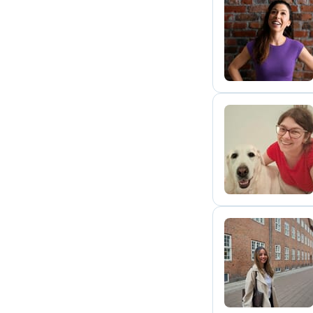
L
G
A