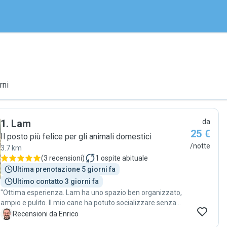
rni
1
.
Lam
da
25 €
Il posto più felice per gli animali domestici
/notte
3.7 km
(
3 recensioni
)
1
ospite abituale
Ultima prenotazione 5 giorni fa
Ultimo contatto 3 giorni fa
"Ottima esperienza. Lam ha uno spazio ben organizzato,
ampio e pulito. Il mio cane ha potuto socializzare senza
problemi con gli altri ospiti. Si è ambientato subito e l'ho
E
Recensioni da Enrico
ripreso molto rilassato. Lam ha passato tempo con lui non