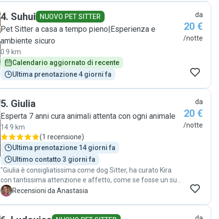
4
.
Suhui
da
NUOVO PET SITTER
20 €
Pet Sitter a casa a tempo pieno|Esperienza e
/notte
ambiente sicuro
0.9 km
Calendario aggiornato di recente
Ultima prenotazione 4 giorni fa
5
.
Giulia
da
20 €
Esperta 7 anni cura animali attenta con ogni animale
/notte
14.9 km
(
1 recensione
)
Ultima prenotazione 14 giorni fa
Ultimo contatto 3 giorni fa
"Giulia è consigliatissima come dog Sitter, ha curato Kira
con tantissima attenzione e affetto, come se fosse un suo
cagnolino. Mi mandava aggiornamenti con foto e video più
A
Recensioni da Anastasia
volte al giorno, siamo rimasti veramente soddisfatti del
servizio offerto ❤️"
da