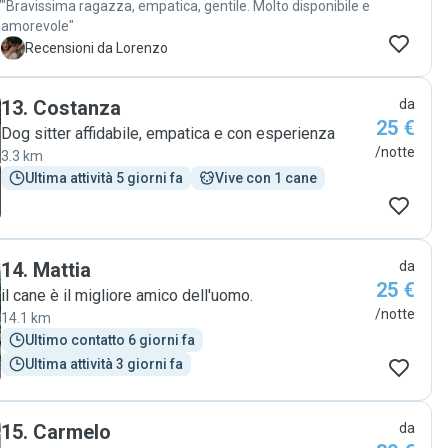
"Bravissima ragazza, empatica, gentile. Molto disponibile e
amorevole"
L
Recensioni da Lorenzo
13
.
Costanza
da
25 €
Dog sitter affidabile, empatica e con esperienza
/notte
3.3 km
Ultima attività 5 giorni fa
Vive con 1 cane
14
.
Mattia
da
25 €
il cane è il migliore amico dell'uomo.
/notte
14.1 km
Ultimo contatto 6 giorni fa
Ultima attività 3 giorni fa
15
.
Carmelo
da