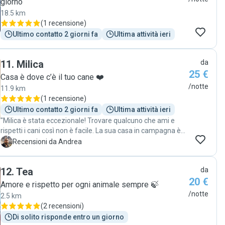
giorno
18.5 km
(
1 recensione
)
Ultimo contatto 2 giorni fa
Ultima attività ieri
11
.
Milica
da
25 €
Casa è dove c’è il tuo cane ❤️
/notte
11.9 km
(
1 recensione
)
Ultimo contatto 2 giorni fa
Ultima attività ieri
"Milica è stata eccezionale! Trovare qualcuno che ami e
rispetti i cani così non è facile. La sua casa in campagna è
un'oasi di pace e il giardino, super sicuro e spazioso, è
A
Recensioni da Andrea
perfetto per farli correre in libertà. Con Ugo è nata subito
una splendida sintonia: hanno giocato tantissimo e si sono
12
.
Tea
da
divertiti come matti! È stato bellissimo tornare a prendere i
20 €
cani e vederli così rilassati e felici. Ci torneremo
Amore e rispetto per ogni animale sempre 🍃
sicuramente!"
/notte
2.5 km
(
2 recensioni
)
Di solito risponde entro un giorno