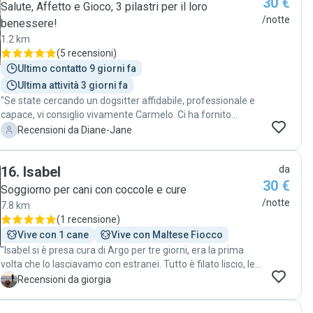
30 €
Salute, Affetto e Gioco, 3 pilastri per il loro
/notte
benessere!
1.2 km
(
5 recensioni
)
Ultimo contatto 9 giorni fa
Ultima attività 3 giorni fa
"Se state cercando un dogsitter affidabile, professionale e
capace, vi consiglio vivamente Carmelo. Ci ha fornito
aggiornamenti quotidiani, ha fatto la toelettatura, ha
D
Recensioni da Diane-Jane
giocato e ha portato il cane a fare lunghe passeggiate.
Utilizzeremo assolutamente i suoi servizi in futuro, perché
16
.
Isabel
da
ha appena acquisito un cliente molto fedele. Grazie mille
30 €
Carmelo per esserti preso cura del nostro cane quando
Soggiorno per cani con coccole e cure
eravamo via!"
/notte
7.8 km
(
1 recensione
)
Vive con 1 cane
Vive con Maltese Fiocco
"Isabel si è presa cura di Argo per tre giorni, era la prima
volta che lo lasciavamo con estranei. Tutto è filato liscio, lei
ci ha aggiornato quotidianamente ed è stata molto
G
Recensioni da giorgia
professionale. "