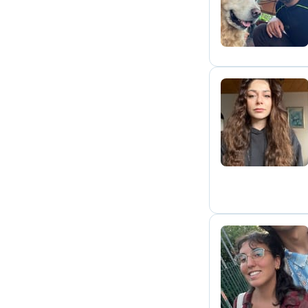
E
M
T