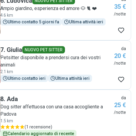
6
.
Ludovica
NUOVO PET SITTER
35 €
Ampio giardino, esperienza ed amore 🐶 🐈 ❤️
/notte
4.6 km
Ultimo contatto 5 giorni fa
Ultima attività ieri
7
.
Giulia
da
NUOVO PET SITTER
20 €
Petsitter disponibile a prendersi cura dei vostri
/notte
animali
2.1 km
Ultimo contatto ieri
Ultima attività ieri
8
.
Ada
da
25 €
Dog sitter affettuosa con una casa accogliente a
/notte
Padova
1.5 km
(
1 recensione
)
Calendario aggiornato di recente