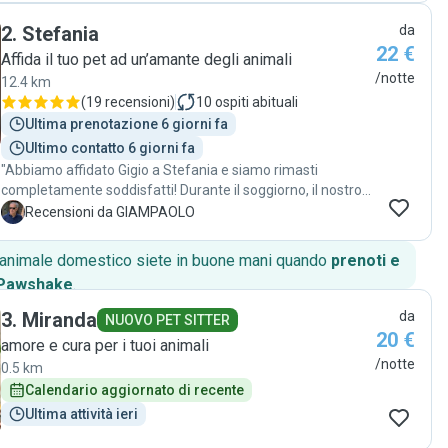
facendogli mancare il rapporto umano e le coccole. Super!"
2
.
Stefania
da
22 €
Affida il tuo pet ad un’amante degli animali
/notte
12.4 km
(
19 recensioni
)
10
ospiti abituali
Ultima prenotazione 6 giorni fa
Ultimo contatto 6 giorni fa
"Abbiamo affidato Gigio a Stefania e siamo rimasti
completamente soddisfatti! Durante il soggiorno, il nostro
cane è stato sempre ben curato: pulito, felice e visibilmente
G
Recensioni da GIAMPAOLO
a suo agio. Apprezzo molto come abbiano tenuto
aggiornati con foto e messaggi, così abbiamo potuto stare
o animale domestico siete in buone mani quando
prenoti e
tranquilli sapendo che stava bene. Le strutture sono pulite e
 Pawshake
.
sicure, e gli animali hanno spazio sufficiente per muoversi e
giocare. È evidente che mettono tanta attenzione nel
3
.
Miranda
da
NUOVO PET SITTER
gestire i cani con dolcezza e pazienza. Lo consiglio
20 €
amore e cura per i tuoi animali
vivamente a chiunque cerchi una pensione affidabile per il
/notte
0.5 km
proprio amico a quattro zampe. Torneremo con certezza! "
Calendario aggiornato di recente
Ultima attività ieri