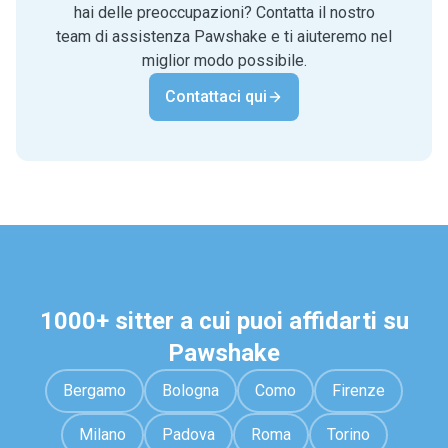
hai delle preoccupazioni? Contatta il nostro
team di assistenza Pawshake e ti aiuteremo nel
miglior modo possibile.
Contattaci qui
1000+ sitter a cui puoi affidarti su
Pawshake
Bergamo
Bologna
Como
Firenze
Milano
Padova
Roma
Torino