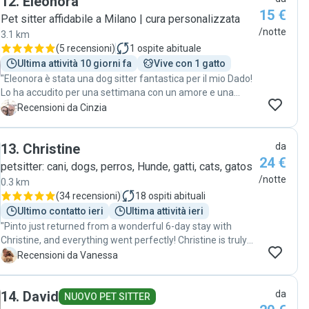
12
.
Eleonora
premuroso e attento nei confronti del nostro cucciolo. Dalle
15 €
foto si vedeva chiaramente che Nick era tranquillo, sereno
Pet sitter affidabile a Milano | cura personalizzata
e si sentiva a suo agio. Grazie di cuore, Paolo! Lo consiglio a
/notte
3.1 km
tutti."
(
5 recensioni
)
1
ospite abituale
Ultima attività 10 giorni fa
Vive con 1 gatto
"Eleonora è stata una dog sitter fantastica per il mio Dado!
Lo ha accudito per una settimana con un amore e una
dolcezza infiniti, riempiendomi di foto e aggiornamenti che
C
Recensioni da Cinzia
mi hanno fatto stare serenissima. Dado la adora e si è
trovato benissimo fin dal primo istante. Eleonora è una
13
.
Christine
da
certezza: affidabile, affettuosa e super premurosa. Grazie
24 €
di cuore per averlo trattato come se fosse tuo! Consiglio
petsitter: cani, dogs, perros, Hunde, gatti, cats, gatos
Eleonora a tutti."
/notte
0.3 km
(
34 recensioni
)
18
ospiti abituali
Ultimo contatto ieri
Ultima attività ieri
"Pinto just returned from a wonderful 6-day stay with
Christine, and everything went perfectly! Christine is truly
lovely, and the entire experience was smooth and stress-
V
Recensioni da Vanessa
free. It was clear that Pinto had a fantastic time - he came
back happy, relaxed, and well cared for. Thank you again for
14
.
David
da
being so accommodating and attentive. I wholeheartedly
NUOVO PET SITTER