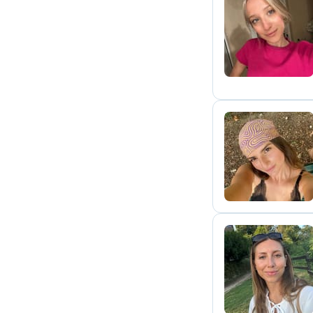
V
K
B