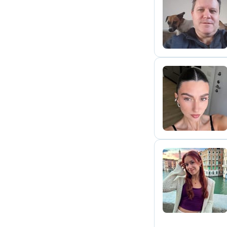
D
A
V