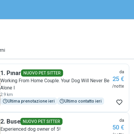
rni
1
.
Pınar
da
NUOVO PET SITTER
25 €
Working From Home Couple. Your Dog Will Never Be
/notte
Alone l
2.9 km
Ultima prenotazione ieri
Ultimo contatto ieri
2
.
Buse
da
NUOVO PET SITTER
50 €
Experienced dog owner of 5!