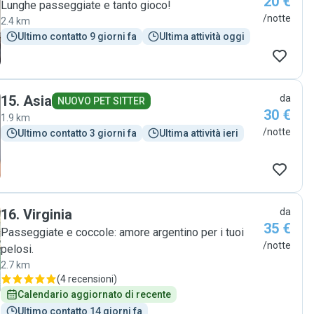
20 €
recommend Christine to anyone looking for a caring and
Lunghe passeggiate e tanto gioco!
reliable pet sitter!"
/notte
2.4 km
Ultimo contatto 9 giorni fa
Ultima attività oggi
15
.
Asia
da
NUOVO PET SITTER
30 €
1.9 km
/notte
Ultimo contatto 3 giorni fa
Ultima attività ieri
16
.
Virginia
da
35 €
Passeggiate e coccole: amore argentino per i tuoi
/notte
pelosi.
2.7 km
(
4 recensioni
)
Calendario aggiornato di recente
Ultimo contatto 14 giorni fa