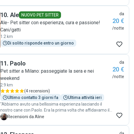
10
.
Ale
da
NUOVO PET SITTER
20 €
Ale- Pet sitter con esperienza, cura e passione!
/notte
Cani/gatti
1.2 km
Di solito risponde entro un giorno
11
.
Paolo
da
20 €
Pet sitter a Milano: passeggiate la sera e nei
/notte
weekend
2.9 km
(
4 recensioni
)
Ultimo contatto 3 giorni fa
Ultima attività ieri
"Abbiamo avuto una bellissima esperienza lasciando il
nostro cane con Paolo. Era la prima volta che affidavamo il
nostro cane a un pet sitter e Paolo si è dimostrato molto
A
Recensioni da Aline
professionale e affidabile. Ci ha tenuti aggiornati in ogni
momento con foto e messaggi e si è mostrato molto
da