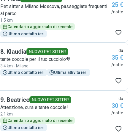
25 €
Pet sitter a Milano Moscova, passeggiate frequenti
/notte
al parco
1.5 km
Calendario aggiornato di recente
Ultimo contatto ieri
8
.
Klaudia
da
NUOVO PET SITTER
35 €
tante coccole per il tuo cucciolo🧡
/notte
3.4 km - Milano
Ultimo contatto ieri
Ultima attività ieri
9
.
Beatrice
da
NUOVO PET SITTER
30 €
Attenzione, cura e tante coccole!
/notte
2.1 km
Calendario aggiornato di recente
Ultimo contatto ieri