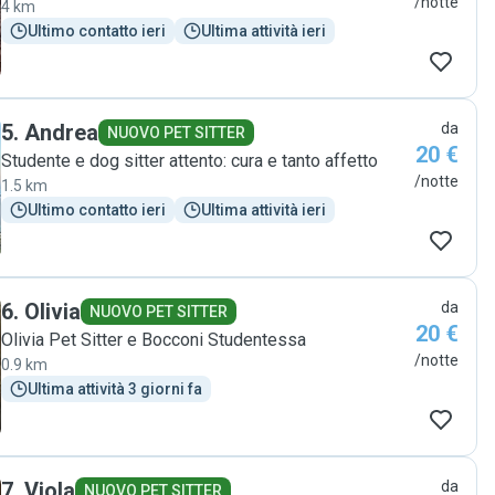
/notte
4 km
Ultimo contatto ieri
Ultima attività ieri
5
.
Andrea
da
NUOVO PET SITTER
20 €
Studente e dog sitter attento: cura e tanto affetto
/notte
1.5 km
Ultimo contatto ieri
Ultima attività ieri
6
.
Olivia
da
NUOVO PET SITTER
20 €
Olivia Pet Sitter e Bocconi Studentessa
/notte
0.9 km
Ultima attività 3 giorni fa
7
.
Viola
da
NUOVO PET SITTER