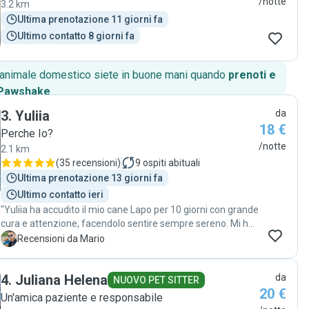
/notte
3.2 km
Ultima prenotazione 11 giorni fa
Ultimo contatto 8 giorni fa
o animale domestico siete in buone mani quando
prenoti e
 Pawshake
.
3
.
Yuliia
da
18 €
Perche Io?
/notte
2.1 km
(
35 recensioni
)
9
ospiti abituali
Ultima prenotazione 13 giorni fa
Ultimo contatto ieri
"Yuliia ha accudito il mio cane Lapo per 10 giorni con grande
cura e attenzione, facendolo sentire sempre sereno. Mi ha
tenuto costantemente aggiornato con foto e messaggi su
M
Recensioni da Mario
ciò che facevano insieme, dandomi tranquillità anche a
distanza, svolgendo il suo lavoro con passione e
4
.
Juliana Helena
da
responsabilità. Consigliata a chi cerca una dogsitter
NUOVO PET SITTER
20 €
affidabile e professionale. "
Un'amica paziente e responsabile