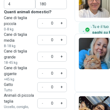
B
Quanti animali domestici?
Cane di taglia
-
+
piccola
Tu e il tu
0-8 kg
paghi su
Cane di taglia
-
+
media
8-18 kg
Cane di taglia
Y
-
+
grande
18-45 kg
Cane di taglia
-
+
gigante
+45 kg
Gatto
-
+
Tutto
Animali di piccola
taglia
-
+
Uccello, coniglio,