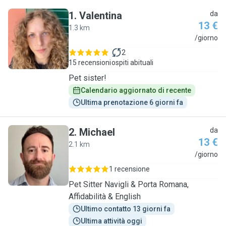
1
.
Valentina
da
13 €
1.3 km
V
/giorno
2
15 recensioni
ospiti abituali
Pet sister!
Calendario aggiornato di recente
Ultima prenotazione 6 giorni fa
2
.
Michael
da
13 €
2.1 km
M
/giorno
1 recensione
Pet Sitter Navigli & Porta Romana,
Affidabilità & English
Ultimo contatto 13 giorni fa
Ultima attività oggi