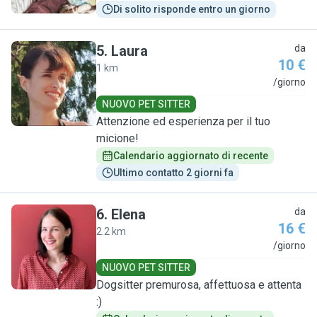
Di solito risponde entro un giorno
5
.
Laura
da
10 €
1 km
L
/giorno
NUOVO PET SITTER
Attenzione ed esperienza per il tuo
micione!
Calendario aggiornato di recente
Ultimo contatto 2 giorni fa
6
.
Elena
da
16 €
2.2 km
E
/giorno
NUOVO PET SITTER
Dogsitter premurosa, affettuosa e attenta
:)