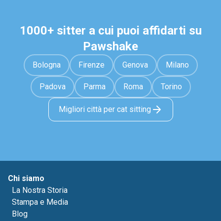
1000+ sitter a cui puoi affidarti su
Pawshake
Bologna
Firenze
Genova
Milano
Padova
Parma
Roma
Torino
Migliori città per cat sitting
Chi siamo
La Nostra Storia
Stampa e Media
Blog