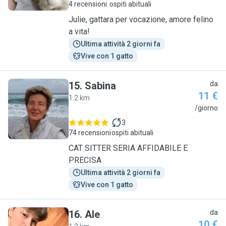
4 recensioni
ospiti abituali
Julie, gattara per vocazione, amore felino
a vita!
Ultima attività 2 giorni fa
Vive con 1 gatto
15
.
Sabina
da
11 €
1.2 km
S
/giorno
3
74 recensioni
ospiti abituali
CAT SITTER SERIA AFFIDABILE E
PRECISA
Ultima attività 2 giorni fa
Vive con 1 gatto
16
.
Ale
da
10 €