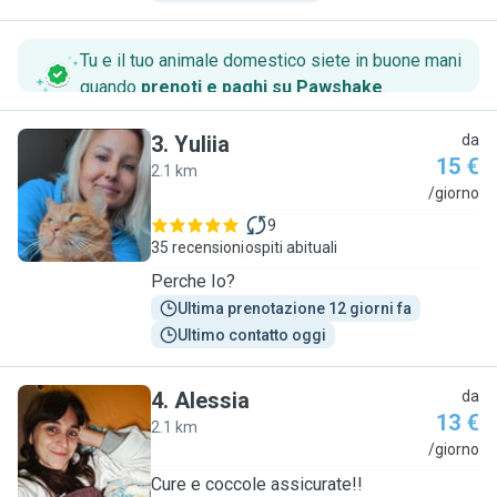
Tu e il tuo animale domestico siete in buone mani
quando
prenoti e paghi su Pawshake
.
3
.
Yuliia
da
15 €
2.1 km
Y
/giorno
9
35 recensioni
ospiti abituali
Perche Io?
Ultima prenotazione 12 giorni fa
Ultimo contatto oggi
4
.
Alessia
da
13 €
2.1 km
A
/giorno
Cure e coccole assicurate!!