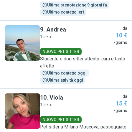
Ultima prenotazione 9 giorni fa
Ultimo contatto ieri
9
.
Andrea
da
10 €
1.5 km
A
/giorno
NUOVO PET SITTER
Studente e dog sitter attento: cura e tanto
affetto
Ultimo contatto oggi
Ultima attività oggi
10
.
Viola
da
15 €
1.5 km
V
/giorno
NUOVO PET SITTER
Pet sitter a Milano Moscova, passeggiate