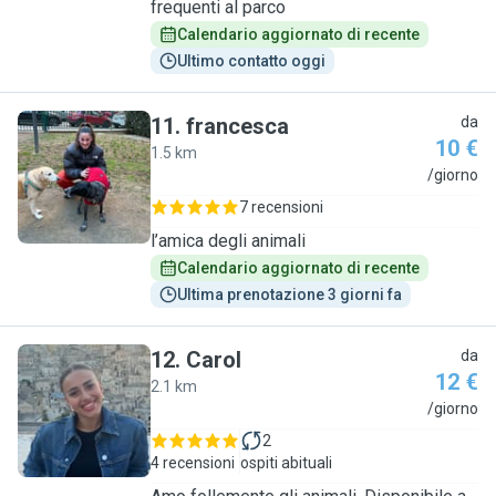
frequenti al parco
Calendario aggiornato di recente
Ultimo contatto oggi
11
.
francesca
da
10 €
1.5 km
F
/giorno
7 recensioni
l’amica degli animali
Calendario aggiornato di recente
Ultima prenotazione 3 giorni fa
12
.
Carol
da
12 €
2.1 km
C
/giorno
2
4 recensioni
ospiti abituali