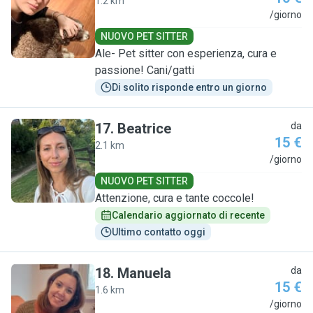
1.2 km
A
/giorno
NUOVO PET SITTER
Ale- Pet sitter con esperienza, cura e
passione! Cani/gatti
Di solito risponde entro un giorno
17
.
Beatrice
da
15 €
2.1 km
B
/giorno
NUOVO PET SITTER
Attenzione, cura e tante coccole!
Calendario aggiornato di recente
Ultimo contatto oggi
18
.
Manuela
da
15 €
1.6 km
M
/giorno