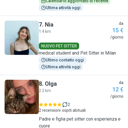
Calendario aggiornato di recente
Ultima attività oggi
7
.
Nia
da
15 €
1.4 km
N
/giorno
NUOVO PET SITTER
medical student and Pet Sitter in Milan
Ultimo contatto oggi
Ultima attività oggi
8
.
Olga
da
12 €
2.2 km
O
/giorno
2
2 recensioni
ospiti abituali
Padre e figlia pet sitter con esperienza e
cuore