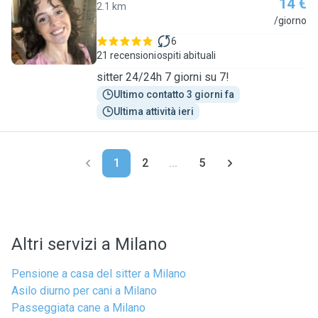
14 €
2.1 km
C
/giorno
6
21 recensioni
ospiti abituali
sitter 24/24h 7 giorni su 7!
Ultimo contatto 3 giorni fa
Ultima attività ieri
1
2
...
5
Altri servizi a Milano
Pensione a casa del sitter a Milano
Asilo diurno per cani a Milano
Passeggiata cane a Milano