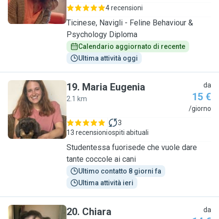
4 recensioni
Ticinese, Navigli - Feline Behaviour &
Psychology Diploma
Calendario aggiornato di recente
Ultima attività oggi
19
.
Maria Eugenia
da
15 €
2.1 km
M
/giorno
3
13 recensioni
ospiti abituali
Studentessa fuorisede che vuole dare
tante coccole ai cani
Ultimo contatto 8 giorni fa
Ultima attività ieri
20
.
Chiara
da