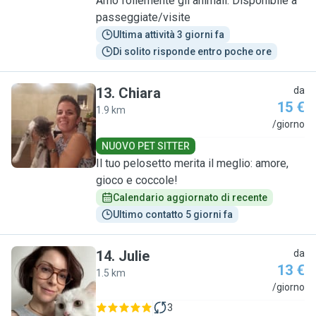
Amo follemente gli animali. Disponibile a
passeggiate/visite
Ultima attività 3 giorni fa
Di solito risponde entro poche ore
13
.
Chiara
da
15 €
1.9 km
C
/giorno
NUOVO PET SITTER
Il tuo pelosetto merita il meglio: amore,
gioco e coccole!
Calendario aggiornato di recente
Ultimo contatto 5 giorni fa
14
.
Julie
da
13 €
1.5 km
J
/giorno
3