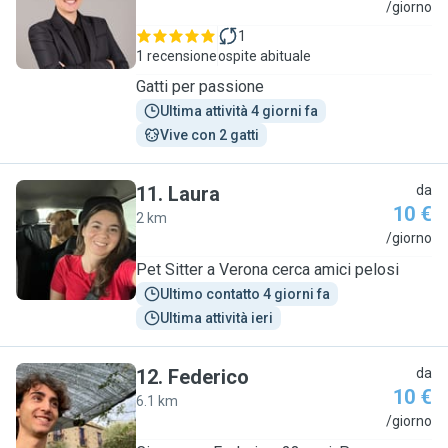
I
/giorno
1
1 recensione
ospite abituale
Gatti per passione
Ultima attività 4 giorni fa
Vive con 2 gatti
11
.
Laura
da
10 €
2 km
L
/giorno
Pet Sitter a Verona cerca amici pelosi
Ultimo contatto 4 giorni fa
Ultima attività ieri
12
.
Federico
da
10 €
6.1 km
F
/giorno