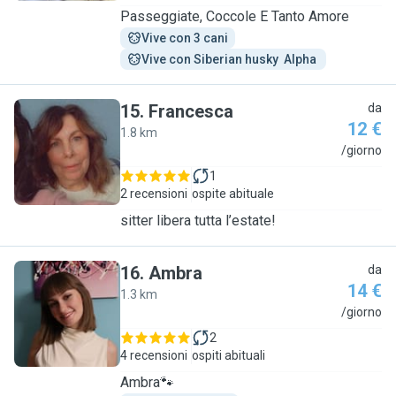
Passeggiate, Coccole E Tanto Amore
Vive con 3 cani
Vive con Siberian husky  Alpha 
15
.
Francesca
da
12 €
1.8 km
F
/giorno
1
2 recensioni
ospite abituale
sitter libera tutta l’estate!
16
.
Ambra
da
14 €
1.3 km
A
/giorno
2
4 recensioni
ospiti abituali
Ambra🐾