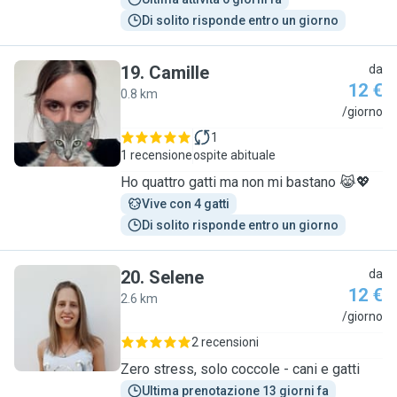
Di solito risponde entro un giorno
19
.
Camille
da
12 €
0.8 km
C
/giorno
1
1 recensione
ospite abituale
Ho quattro gatti ma non mi bastano 😹💖
Vive con 4 gatti
Di solito risponde entro un giorno
20
.
Selene
da
12 €
2.6 km
S
/giorno
2 recensioni
Zero stress, solo coccole - cani e gatti
Ultima prenotazione 13 giorni fa