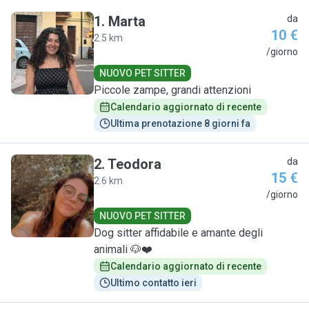
1
.
Marta
da
10 €
2.5 km
M
/giorno
NUOVO PET SITTER
Piccole zampe, grandi attenzioni
Calendario aggiornato di recente
Ultima prenotazione 8 giorni fa
2
.
Teodora
da
15 €
2.6 km
T
/giorno
NUOVO PET SITTER
Dog sitter affidabile e amante degli
animali 🐶❤️
Calendario aggiornato di recente
Ultimo contatto ieri