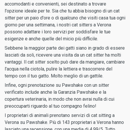
accomodanti e convenienti, sei destinato a trovare
l'opzione ideale per te. Sia che tu abbia bisogno di un cat
sitter per un paio d'ore o di qualcuno che visiti casa tua ogni
giorno per una settimana, i nostri cat sitters a Verona
possono adattare i loro servizi per soddisfare le tue
esigenze e anche quelle del micio più difficile.
Sebbene la maggior parte dei gatti siano in grado di essere
lasciati da soli, ricevere una visita da un cat sitter ha molti
vantaggi. Il cat sitter scelto può dare da mangiare, cambiare
l'acqua nella ciotola, pulire la lettiera e trascorrere del
tempo con il tuo gatto. Molto meglio di un gattile.
Infine, ogni prenotazione su Pawshake con un sitter
verificato include anche la Garanzia Pawshake e la
copertura veterinaria, in modo che non avrai nulla di cui
preoccuparti riguardo al tuo compagno felino!
I proprietari di animali prenotano servizi di cat sitting a
Verona su Pawshake. Più di 143 proprietari a Verona hanno
lasciato una recensione, con una media di 4.99/5. Tutto