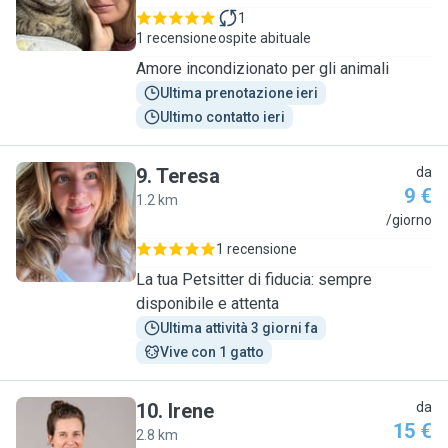
1
1 recensione
ospite abituale
Amore incondizionato per gli animali
Ultima prenotazione ieri
Ultimo contatto ieri
9
.
Teresa
da
9 €
1.2 km
T
/giorno
1 recensione
La tua Petsitter di fiducia: sempre
disponibile e attenta
Ultima attività 3 giorni fa
Vive con 1 gatto
10
.
Irene
da
15 €
2.8 km