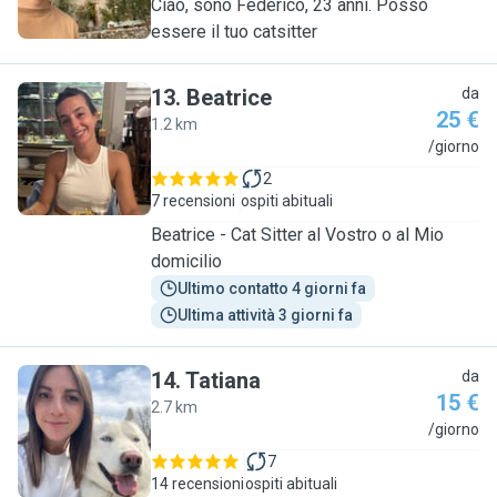
Ciao, sono Federico, 23 anni. Posso
essere il tuo catsitter
13
.
Beatrice
da
25 €
1.2 km
B
/giorno
2
7 recensioni
ospiti abituali
Beatrice - Cat Sitter al Vostro o al Mio
domicilio
Ultimo contatto 4 giorni fa
Ultima attività 3 giorni fa
14
.
Tatiana
da
15 €
2.7 km
T
/giorno
7
14 recensioni
ospiti abituali