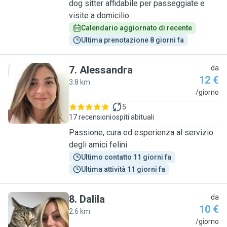
dog sitter affidabile per passeggiate e
visite a domicilio
Calendario aggiornato di recente
Ultima prenotazione 8 giorni fa
7
.
Alessandra
da
12 €
3.8 km
A
/giorno
5
17 recensioni
ospiti abituali
Passione, cura ed esperienza al servizio
degli amici felini
Ultimo contatto 11 giorni fa
Ultima attività 11 giorni fa
8
.
Dalila
da
10 €
2.6 km
D
/giorno