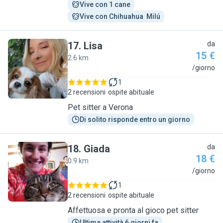
Vive con 1 cane
Vive con Chihuahua  Milú
17
.
Lisa
da
15 €
2.6 km
L
/giorno
1
2 recensioni
ospite abituale
Pet sitter a Verona
Di solito risponde entro un giorno
18
.
Giada
da
18 €
0.9 km
G
/giorno
1
2 recensioni
ospite abituale
Affettuosa e pronta al gioco pet sitter
Ultima attività 6 giorni fa