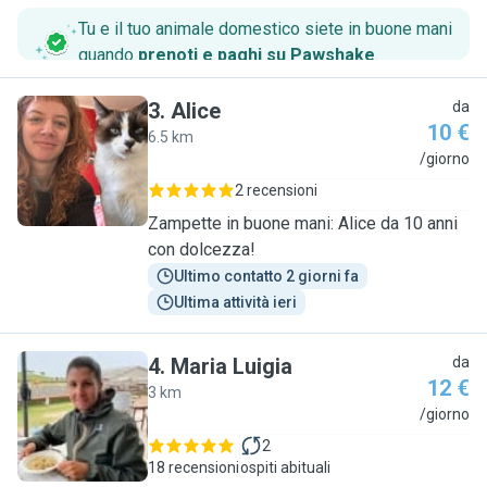
Tu e il tuo animale domestico siete in buone mani
quando
prenoti e paghi su Pawshake
.
3
.
Alice
da
10 €
6.5 km
A
/giorno
2 recensioni
Zampette in buone mani: Alice da 10 anni
con dolcezza!
Ultimo contatto 2 giorni fa
Ultima attività ieri
4
.
Maria Luigia
da
12 €
3 km
M
/giorno
2
18 recensioni
ospiti abituali