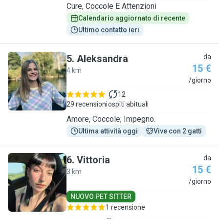
Cure, Coccole E Attenzioni
Calendario aggiornato di recente
Ultimo contatto ieri
5
.
Aleksandra
da
15 €
4 km
A
/giorno
12
29 recensioni
ospiti abituali
Amore, Coccole, Impegno.
Ultima attività oggi
Vive con 2 gatti
6
.
Vittoria
da
15 €
3 km
V
/giorno
NUOVO PET SITTER
1 recensione