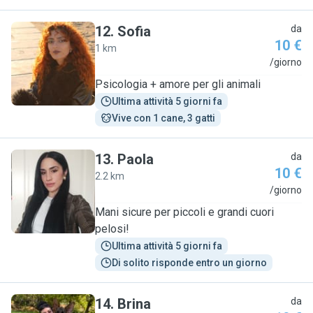
12
.
Sofia
da
10 €
1 km
S
/giorno
Psicologia + amore per gli animali
Ultima attività 5 giorni fa
Vive con 1 cane, 3 gatti
13
.
Paola
da
10 €
2.2 km
P
/giorno
Mani sicure per piccoli e grandi cuori
pelosi!
Ultima attività 5 giorni fa
Di solito risponde entro un giorno
14
.
Brina
da