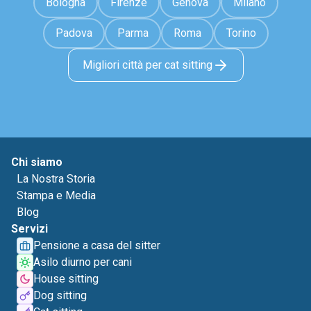
Bologna
Firenze
Genova
Milano
Padova
Parma
Roma
Torino
Migliori città per cat sitting
Chi siamo
La Nostra Storia
Stampa e Media
Blog
Servizi
Pensione a casa del sitter
Asilo diurno per cani
House sitting
Dog sitting