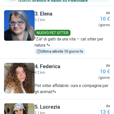
quando
prenoti e paghi su Pawshake
.
3
.
Elena
da
10 €
5.2 km
E
/giorno
NUOVO PET SITTER
"Zia" di gatti da una vita — cat sitter per
natura 🐾
Ultima attività 10 giorni fa
4
.
Federica
da
10 €
4.2 km
F
/giorno
Pet sitter affidabile: cura e compagnia per
gli animali🐾
5
.
Lucrezia
da
13 €
2.1 km