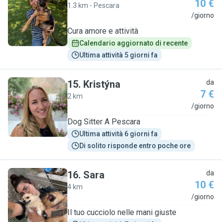
10 €
1.3 km - Pescara
B
/giorno
Cura amore e attività
Calendario aggiornato di recente
Ultima attività 5 giorni fa
15
.
Kristýna
da
7 €
2 km
K
/giorno
Dog Sitter A Pescara
Ultima attività 6 giorni fa
Di solito risponde entro poche ore
16
.
Sara
da
10 €
4 km
S
/giorno
Il tuo cucciolo nelle mani giuste