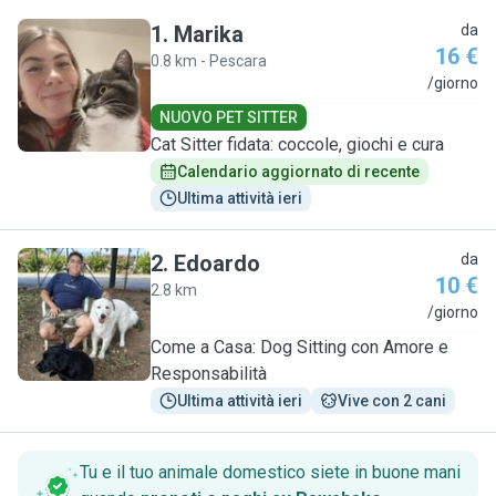
1
.
Marika
da
16 €
0.8 km - Pescara
M
/giorno
NUOVO PET SITTER
Cat Sitter fidata: coccole, giochi e cura
Calendario aggiornato di recente
Ultima attività ieri
2
.
Edoardo
da
10 €
2.8 km
E
/giorno
Come a Casa: Dog Sitting con Amore e
Responsabilità
Ultima attività ieri
Vive con 2 cani
Tu e il tuo animale domestico siete in buone mani