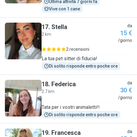
Ultima attività 7 giorni fa
Vive con 1 cane
17
.
Stella
da
15 €
2 km
S
/giorno
2 recensioni
La tua pet sitter di fiducia!
Di solito risponde entro poche ore
18
.
Federica
da
30 €
2.7 km
F
/giorno
Tata per i vostri animaletti!!
Di solito risponde entro poche ore
19
.
Francesca
da