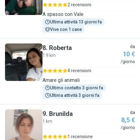
2 recensioni
A spasso con Vale
Ultima attività 13 giorni fa
Vive con 1 cane
8
.
Roberta
da
10 €
1.9 km
R
/giorno
4 recensioni
Amare gli animali
Ultimo contatto 3 giorni fa
Ultima attività 3 giorni fa
9
.
Brunilda
da
8,5 €
1 km
B
/giorno
1 recensione