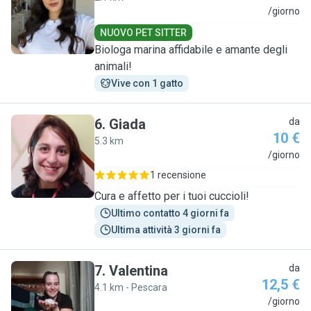
L
/giorno
NUOVO PET SITTER
Biologa marina affidabile e amante degli
animali!
Vive con 1 gatto
6
.
Giada
da
10 €
5.3 km
G
/giorno
1 recensione
Cura e affetto per i tuoi cuccioli!
Ultimo contatto 4 giorni fa
Ultima attività 3 giorni fa
7
.
Valentina
da
12,5 €
4.1 km - Pescara
V
/giorno