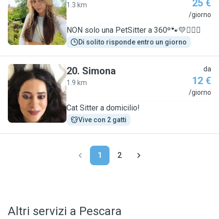
25 €
1.3 km
F
/giorno
NON solo una PetSitter a 360º🐾💛🧚🏽‍♀️
Di solito risponde entro un giorno
20
.
Simona
da
12 €
1.9 km
S
/giorno
Cat Sitter a domicilio!
Vive con 2 gatti
1
2
Altri servizi a Pescara