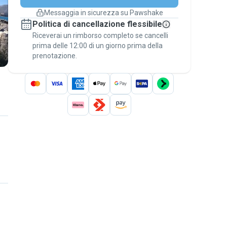
cambiano
Messaggia in sicurezza su Pawshake
Prenotazioni coperte
Politica di cancellazione flessibile
Stai su Pawshake - dal primo messaggio al
Riceverai un rimborso completo se cancelli
pagamento - per attivare la
Garanzia
prima delle 12:00 di un giorno prima della
Pawshake
.
prenotazione.