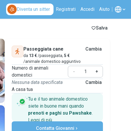
Diventa un sitter
Registrati
Accedi
Aiuto
Salva
Passeggiata cane
Cambia
da
13 €
/passeggiata,
5 €
/animale domestico aggiuntivo
Numero di animali
-
+
domestici
Nessuna data specificata
Cambia
A casa tua
Tu e il tuo animale domestico
siete in buone mani quando
prenoti e paghi su Pawshake
.
Leggi di più
Pagamenti sicuri
Contatta Giovanni
Assistenza se i piani