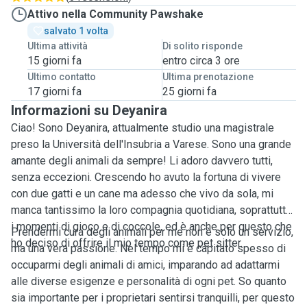
Attivo nella Community Pawshake
salvato 1 volta
Ultima attività
Di solito risponde
15 giorni fa
entro circa 3 ore
Ultimo contatto
Ultima prenotazione
17 giorni fa
25 giorni fa
Informazioni su Deyanira
Ciao! Sono Deyanira, attualmente studio una magistrale
preso la Università dell'Insubria a Varese. Sono una grande
amante degli animali da sempre! Li adoro davvero tutti,
senza eccezioni. Crescendo ho avuto la fortuna di vivere
con due gatti e un cane ma adesso che vivo da sola, mi
manca tantissimo la loro compagnia quotidiana, soprattutto
i momenti di gioco e di coccole, ed è anche per questo che
Prendermi cura degli animali per me non è solo un servizio,
ho deciso di offrire il mio tempo come pet sitter.
ma una vera passione. Nel tempo mi è capitato spesso di
occuparmi degli animali di amici, imparando ad adattarmi
alle diverse esigenze e personalità di ogni pet. So quanto
sia importante per i proprietari sentirsi tranquilli, per questo