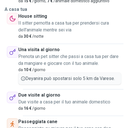
da
15 €
/giorno,
7 €
/animale domestico aggiuntivo
A casa tua
House sitting
Il sitter pernotta a casa tua per prendersi cura
dell'animale mentre sei via
da
30 €
/notte
Una visita al giorno
Prenota un pet sitter che passi a casa tua per dare
da mangiare e giocare con il tuo animale.
da
10 €
/giorno
Deyanira può spostarsi solo 5 km da Varese.
Due visite al giorno
Due visite a casa per il tuo animale domestico
da
16 €
/giorno
Passeggiata cane