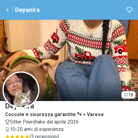
Deyanira
D
1/18
Deyanira
Coccole e sicurezza garantite 🐾
Varese
Sitter Pawshake dal aprile 2026
10-20 anni di esperienza
(
3 recensioni
)