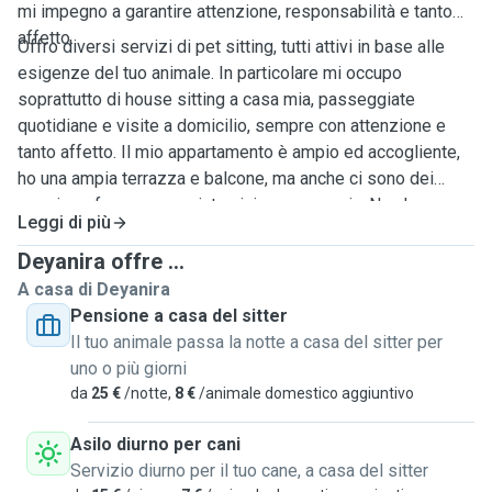
mi impegno a garantire attenzione, responsabilità e tanto
affetto.
Offro diversi servizi di pet sitting, tutti attivi in base alle
esigenze del tuo animale. In particolare mi occupo
soprattutto di house sitting a casa mia, passeggiate
quotidiane e visite a domicilio, sempre con attenzione e
tanto affetto. Il mio appartamento è ampio ed accogliente,
ho una ampia terrazza e balcone, ma anche ci sono dei
spazi per fare passeggiate vicino a casa mia. Non ho
Leggi di più
coinquilini.
Deyanira offre ...
A casa di Deyanira
Pensione a casa del sitter
Il tuo animale passa la notte a casa del sitter per
uno o più giorni
da
25 €
/notte,
8 €
/animale domestico aggiuntivo
Asilo diurno per cani
Servizio diurno per il tuo cane, a casa del sitter