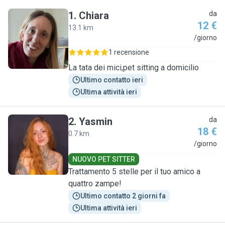
1
.
Chiara
da
12 €
13.1 km
C
/giorno
1 recensione
La tata dei mici,pet sitting a domicilio
Ultimo contatto ieri
Ultima attività ieri
2
.
Yasmin
da
18 €
0.7 km
Y
/giorno
NUOVO PET SITTER
Trattamento 5 stelle per il tuo amico a
quattro zampe!
Ultimo contatto 2 giorni fa
Ultima attività ieri