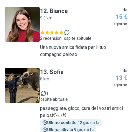
12
.
Bianca
da
15 €
9.3 km
B
/giorno
1
2 recensioni
ospite abituale
Una nuova amica fidata per il tuo
compagno peloso
13
.
Sofia
da
13 €
8 km
S
/giorno
1
ospite abituale
passeggiate, gioco, cura dei vostri amici
pelosi🐶🐱🐰
Ultimo contatto 12 giorni fa
Ultima attività 9 giorni fa