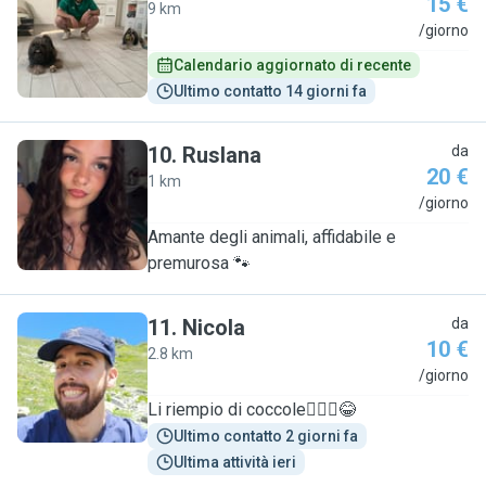
15 €
9 km
S
/giorno
Calendario aggiornato di recente
Ultimo contatto 14 giorni fa
10
.
Ruslana
da
20 €
1 km
R
/giorno
Amante degli animali, affidabile e
premurosa 🐾
11
.
Nicola
da
10 €
2.8 km
N
/giorno
Li riempio di coccole🤷🏻‍♂️😂
Ultimo contatto 2 giorni fa
Ultima attività ieri