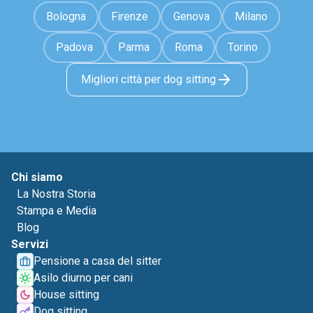
Bologna
Firenze
Genova
Milano
Padova
Parma
Roma
Torino
Migliori città per dog sitting
Chi siamo
La Nostra Storia
Stampa e Media
Blog
Servizi
Pensione a casa del sitter
Asilo diurno per cani
House sitting
Dog sitting