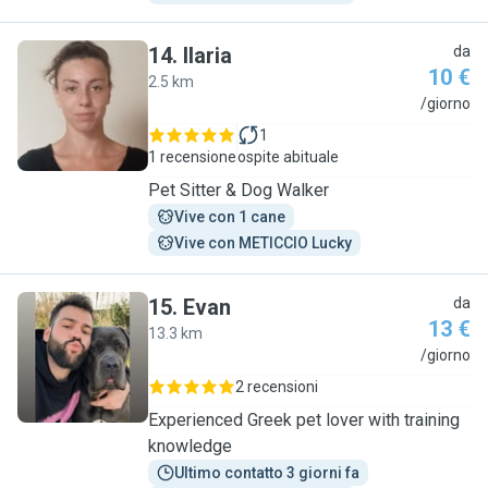
14
.
Ilaria
da
10 €
2.5 km
I
/giorno
1
1 recensione
ospite abituale
Pet Sitter & Dog Walker
Vive con 1 cane
Vive con METICCIO Lucky
15
.
Evan
da
13 €
13.3 km
E
/giorno
2 recensioni
Experienced Greek pet lover with training
knowledge
Ultimo contatto 3 giorni fa