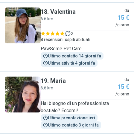
18
.
Valentina
da
15 €
6.6 km
V
/giorno
2
8 recensioni
ospiti abituali
PawSome Pet Care
Ultimo contatto 14 giorni fa
Ultima attività 4 giorni fa
19
.
Maria
da
15 €
6.6 km
M
/giorno
Hai bisogno di un professionista
bestiale? Eccomi!
Ultima prenotazione ieri
Ultimo contatto 3 giorni fa