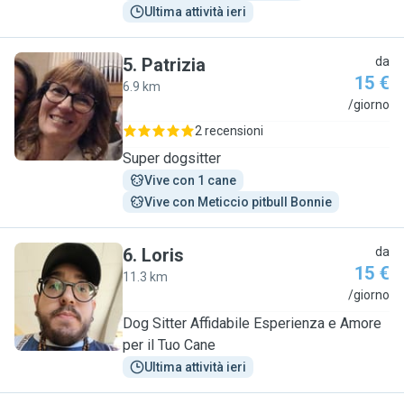
Ultima attività ieri
5
.
Patrizia
da
15 €
6.9 km
P
/giorno
2 recensioni
Super dogsitter
Vive con 1 cane
Vive con Meticcio pitbull Bonnie
6
.
Loris
da
15 €
11.3 km
L
/giorno
Dog Sitter Affidabile Esperienza e Amore
per il Tuo Cane
Ultima attività ieri