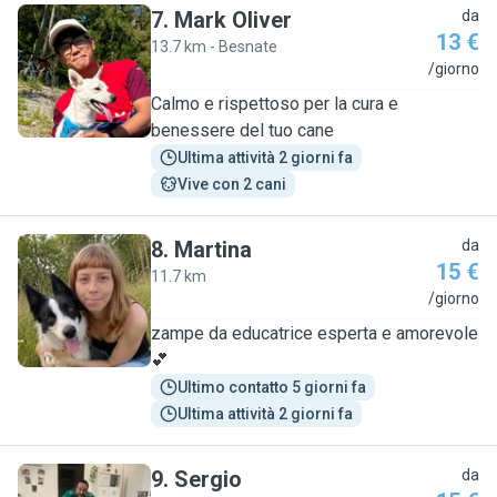
7
.
Mark Oliver
da
13 €
13.7 km - Besnate
M
/giorno
Calmo e rispettoso per la cura e
benessere del tuo cane
Ultima attività 2 giorni fa
Vive con 2 cani
8
.
Martina
da
15 €
11.7 km
M
/giorno
zampe da educatrice esperta e amorevole
💕
Ultimo contatto 5 giorni fa
Ultima attività 2 giorni fa
9
.
Sergio
da