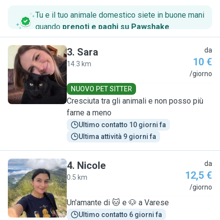
Tu e il tuo animale domestico siete in buone mani
quando
prenoti e paghi su Pawshake
.
3
.
Sara
da
10 €
14.3 km
S
/giorno
NUOVO PET SITTER
Cresciuta tra gli animali e non posso più
farne a meno
Ultimo contatto 10 giorni fa
Ultima attività 9 giorni fa
4
.
Nicole
da
12,5 €
0.5 km
N
/giorno
Un'amante di 🐱 e 🐶 a Varese
Ultimo contatto 6 giorni fa