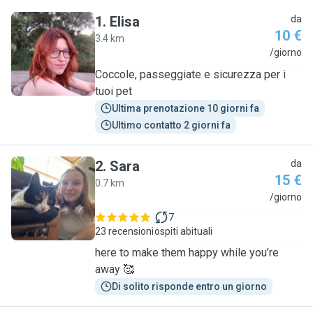
1
.
Elisa
da
10 €
3.4 km
E
/giorno
Coccole, passeggiate e sicurezza per i
tuoi pet
Ultima prenotazione 10 giorni fa
Ultimo contatto 2 giorni fa
2
.
Sara
da
15 €
0.7 km
S
/giorno
7
23 recensioni
ospiti abituali
here to make them happy while you’re
away 🥰
Di solito risponde entro un giorno