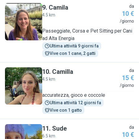
9
.
Camila
da
10 €
4.5 km
C
/giorno
Passeggiate, Corsa e Pet Sitting per Cani
ad Alta Energia
Ultima attività 9 giorni fa
Vive con 1 cane, 2 gatti
10
.
Camilla
da
15 €
4.5 km
C
/giorno
accuratezza, gioco e coccole
Ultima attività 12 giorni fa
Vive con 1 gatto
11
.
Sude
da
10 €
6.5 km