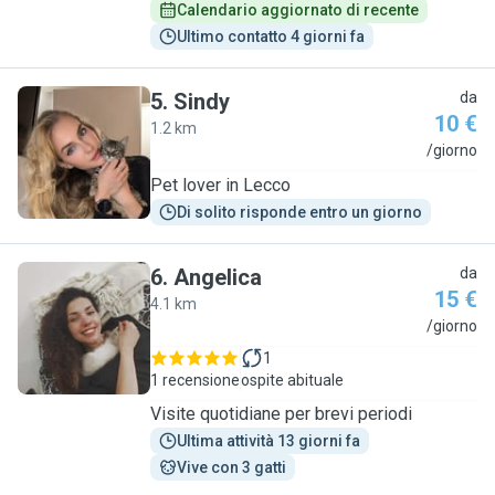
Calendario aggiornato di recente
Ultimo contatto 4 giorni fa
5
.
Sindy
da
10 €
1.2 km
S
/giorno
Pet lover in Lecco
Di solito risponde entro un giorno
6
.
Angelica
da
15 €
4.1 km
A
/giorno
1
1 recensione
ospite abituale
Visite quotidiane per brevi periodi
Ultima attività 13 giorni fa
Vive con 3 gatti