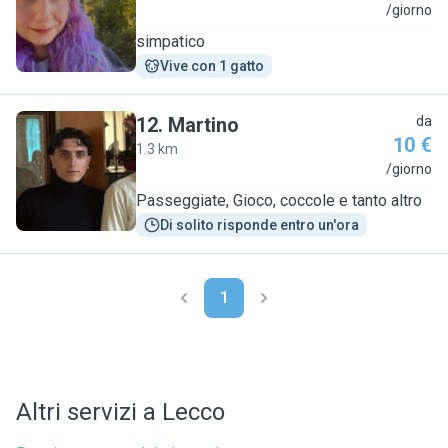
S
/giorno
simpatico
Vive con 1 gatto
12
.
Martino
da
10 €
1.3 km
M
/giorno
Passeggiate, Gioco, coccole e tanto altro
Di solito risponde entro un'ora
1
Altri servizi a Lecco