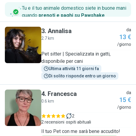
Tu e il tuo animale domestico siete in buone mani
quando
prenoti e paghi su Pawshake
.
3
.
Annalisa
da
13 €
2.7 km
A
/giorno
Pet sitter | Specializzata in gatti,
disponibile per cani
Ultima attività 11 giorni fa
Di solito risponde entro un giorno
4
.
Francesca
da
15 €
0.6 km
F
/giorno
2
2 recensioni
ospiti abituali
Il tuo Pet con me sarà bene accudito!