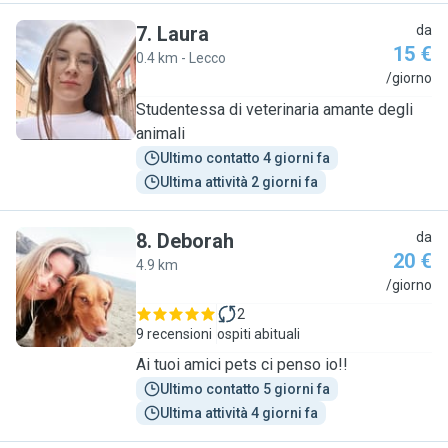
7
.
Laura
da
15 €
0.4 km - Lecco
L
/giorno
Studentessa di veterinaria amante degli
animali
Ultimo contatto 4 giorni fa
Ultima attività 2 giorni fa
8
.
Deborah
da
20 €
4.9 km
D
/giorno
2
9 recensioni
ospiti abituali
Ai tuoi amici pets ci penso io!!
Ultimo contatto 5 giorni fa
Ultima attività 4 giorni fa