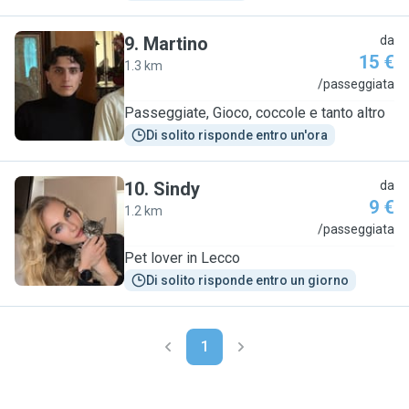
9
.
Martino
da
15 €
1.3 km
M
/passeggiata
Passeggiate, Gioco, coccole e tanto altro
Di solito risponde entro un'ora
10
.
Sindy
da
9 €
1.2 km
S
/passeggiata
Pet lover in Lecco
Di solito risponde entro un giorno
1