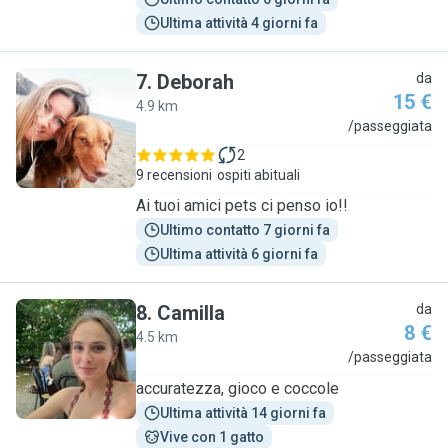
Ultima attività 4 giorni fa
7
.
Deborah
da
15 €
4.9 km
D
/passeggiata
2
9 recensioni
ospiti abituali
Ai tuoi amici pets ci penso io!!
Ultimo contatto 7 giorni fa
Ultima attività 6 giorni fa
8
.
Camilla
da
8 €
4.5 km
C
/passeggiata
accuratezza, gioco e coccole
Ultima attività 14 giorni fa
Vive con 1 gatto