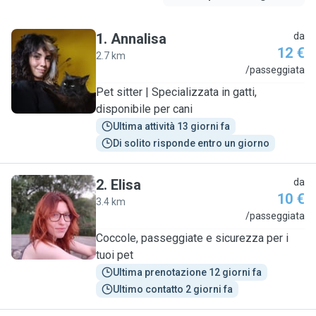
1
.
Annalisa
da
12 €
2.7 km
A
/passeggiata
Pet sitter | Specializzata in gatti,
disponibile per cani
Ultima attività 13 giorni fa
Di solito risponde entro un giorno
2
.
Elisa
da
10 €
3.4 km
E
/passeggiata
Coccole, passeggiate e sicurezza per i
tuoi pet
Ultima prenotazione 12 giorni fa
Ultimo contatto 2 giorni fa