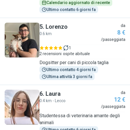
Calendario aggiornato di recente
Ultimo contatto 6 giorni fa
5
.
Lorenzo
da
8 €
0.6 km
L
/passeggiata
1
2 recensioni
ospite abituale
Dogsitter per cani di piccola taglia
Ultimo contatto 4 giorni fa
Ultima attività 3 giorni fa
6
.
Laura
da
12 €
0.4 km - Lecco
L
/passeggiata
Studentessa di veterinaria amante degli
animali
Ultimo contatto 6 giorni fa