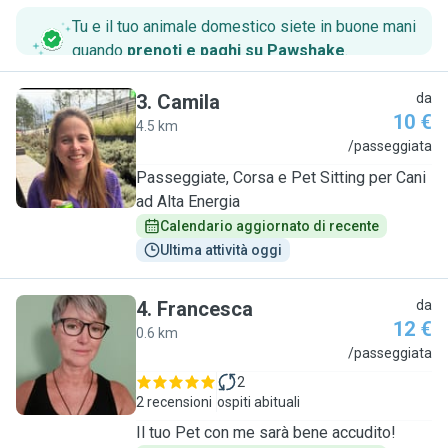
Tu e il tuo animale domestico siete in buone mani
quando
prenoti e paghi su Pawshake
.
3
.
Camila
da
10 €
4.5 km
C
/passeggiata
Passeggiate, Corsa e Pet Sitting per Cani
ad Alta Energia
Calendario aggiornato di recente
Ultima attività oggi
4
.
Francesca
da
12 €
0.6 km
F
/passeggiata
2
2 recensioni
ospiti abituali
Il tuo Pet con me sarà bene accudito!