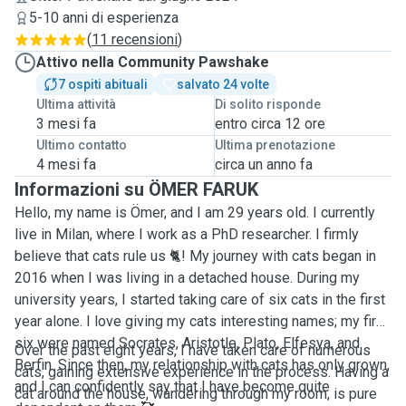
5-10 anni di esperienza
(
11 recensioni
)
Attivo nella Community Pawshake
7 ospiti abituali
salvato 24 volte
Ultima attività
Di solito risponde
3 mesi fa
entro circa 12 ore
Ultimo contatto
Ultima prenotazione
4 mesi fa
circa un anno fa
Informazioni su ÖMER FARUK
Hello, my name is Ömer, and I am 29 years old. I currently
live in Milan, where I work as a PhD researcher. I firmly
believe that cats rule us 🐈! My journey with cats began in
2016 when I was living in a detached house. During my
university years, I started taking care of six cats in the first
year alone. I love giving my cats interesting names; my first
six were named Socrates, Aristotle, Plato, Elfesya, and
Over the past eight years, I have taken care of numerous
Berfin. Since then, my relationship with cats has only grown,
cats, gaining extensive experience in the process. Having a
and I can confidently say that I have become quite
cat around the house, wandering through my room, is pure