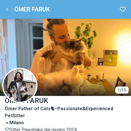
ÖMER FARUK
Ö
1/15
ÖMER FARUK
Ömer:Father of Cats🐈–Passionate&Experienced
PetSitter
Milano
Sitter Pawshake dal giugno 2024