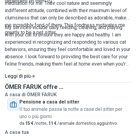
dependent on them 🥰.
meditation for me. Their cool nature and seemingly
indifferent attitude, combined with their maximum level of
clumsiness that can only be described as adorable, make
me incredibly fond of them. This fondness motivates me
My services include daily feeding, cleaning, and playing
greatly to be a pet sitter.
with your cat to ensure they are happy and healthy. I am
experienced in recognizing and responding to various cat
behaviors, ensuring they feel comfortable and loved in your
absence. I look forward to providing the best care for your
feline friends, making them feel at home even when you're
away 🤍
Leggi di più
ÖMER FARUK offre ...
A casa di ÖMER FARUK
Pensione a casa del sitter
Il tuo animale passa la notte a casa del sitter per
uno o più giorni
da
15 €
/notte,
11 €
/animale domestico aggiuntivo
A casa tua