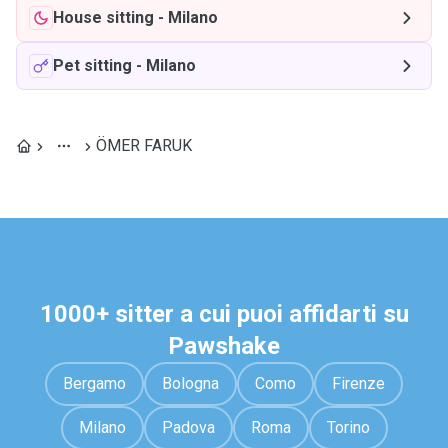
House sitting
-
Milano
Pet sitting
-
Milano
ÖMER FARUK
1000+ sitter a cui puoi affidarti su
Pawshake
Bergamo
Bologna
Como
Firenze
Milano
Padova
Roma
Torino