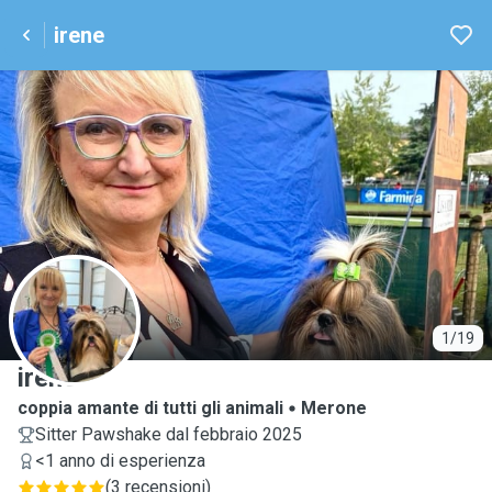
irene
I
1/19
irene
coppia amante di tutti gli animali
Merone
Sitter Pawshake dal febbraio 2025
<1 anno di esperienza
(
3 recensioni
)