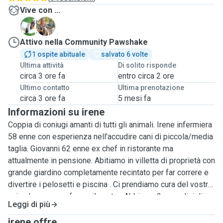
Vive con ...
I
S
Attivo nella Community Pawshake
1 ospite abituale
salvato 6 volte
Ultima attività
Di solito risponde
circa 3 ore fa
entro circa 2 ore
Ultimo contatto
Ultima prenotazione
circa 3 ore fa
5 mesi fa
Informazioni su irene
Coppia di coniugi amanti di tutti gli animali. Irene infermiera
58 enne con esperienza nell'accudire cani di piccola/media
taglia. Giovanni 62 enne ex chef in ristorante ma
attualmente in pensione. Abitiamo in villetta di proprietà con
grande giardino completamente recintato per far correre e
divertire i pelosetti e piscina . Ci prendiamo cura del vostro
animale come se fosse il nostro. Abbiamo 2 cagnolini di
Leggi di più
piccola taglia razza shih tzu bravi ed educati abituati a stare
anche con altri animali. Disponibile per passeggiate al
irene offre ...