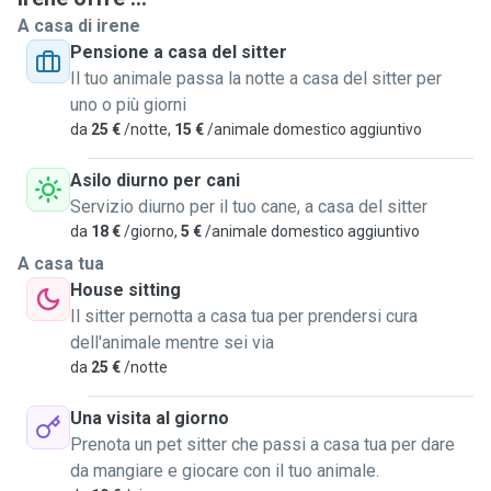
nostro o al vostro domicilio. Gli animali la notte dormono
A casa di irene
tutti in casa nelle loro cuccette(e sul letto o più anziani).
Pensione a casa del sitter
Precisione e puntualità. Se necessario disponibile alla
Il tuo animale passa la notte a casa del sitter per
toelettatura con prodotti professionali con un sovrapprezzo
uno o più giorni
: bagnetto e spazzolata se richiesto. Presenza di una
da
25 €
/notte,
15 €
/animale domestico aggiuntivo
persona in casa per la maggior parte del giorno e della
notte. Ospitiamo animali di piccola taglia. Femmine solo se
Asilo diurno per cani
non in calore dato che abbiamo 2 maschi interi. Disponibili a
Servizio diurno per il tuo cane, a casa del sitter
richieste personalizzate su somministrazione cibi o
da
18 €
/giorno,
5 €
/animale domestico aggiuntivo
farmaci. Mandiamo foto e video costanti per tenervi
A casa tua
aggiornati sull'adattamento del vostro Pet nella nostra
House sitting
famiglia.
Il sitter pernotta a casa tua per prendersi cura
dell'animale mentre sei via
da
25 €
/notte
Una visita al giorno
Prenota un pet sitter che passi a casa tua per dare
da mangiare e giocare con il tuo animale.