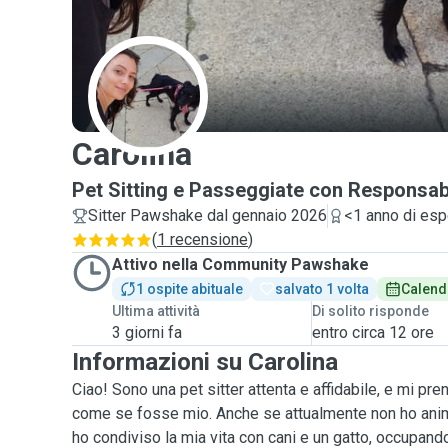
C
Carolina
Pet Sitting e Passeggiate con Responsab
Sitter Pawshake dal gennaio 2026
<1 anno di esp
(
1 recensione
)
Attivo nella Community Pawshake
1 ospite abituale
salvato 1 volta
Calend
Ultima attività
Di solito risponde
3 giorni fa
entro circa 12 ore
Informazioni su Carolina
Ciao! Sono una pet sitter attenta e affidabile, e mi pre
come se fosse mio. Anche se attualmente non ho anim
ho condiviso la mia vita con cani e un gatto, occupan