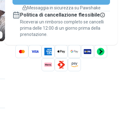
cambiano
Messaggia in sicurezza su Pawshake
Prenotazioni coperte
Politica di cancellazione flessibile
Stai su Pawshake - dal primo messaggio al
Riceverai un rimborso completo se cancelli
pagamento - per attivare la
Garanzia
prima delle 12:00 di un giorno prima della
Pawshake
.
prenotazione.