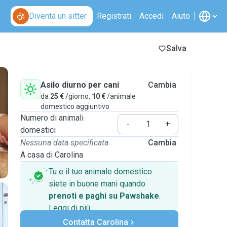
Diventa un sitter
Registrati
Accedi
Aiuto
Salva
Asilo diurno per cani
Cambia
da
25 €
/giorno,
10 €
/animale
domestico aggiuntivo
Numero di animali
-
+
domestici
Nessuna data specificata
Cambia
A casa di Carolina
Tu e il tuo animale domestico
siete in buone mani quando
prenoti e paghi su Pawshake
.
Leggi di più
Pagamenti sicuri
Contatta Carolina
Assistenza se i piani