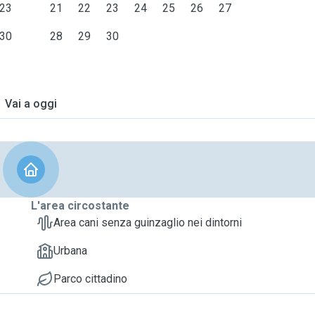
23
21
22
23
24
25
26
27
30
28
29
30
Vai a oggi
L'area circostante
Area cani senza guinzaglio nei dintorni
Urbana
Parco cittadino