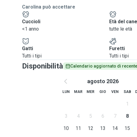
Carolina può accettare
Cuccioli
Età del can
<1 anno
tutte le età
Gatti
Furetti
Tutti i tipi
Tutti i tipi
Disponibilità
Calendario aggiornato di recent
agosto 2026
LUN
MAR
MER
GIO
VEN
SAB
1
3
4
5
6
7
8
10
11
12
13
14
15