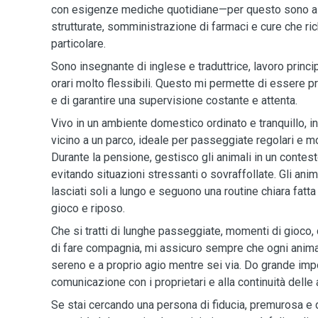
con esigenze mediche quotidiane—per questo sono a 
strutturate, somministrazione di farmaci e cure che ri
particolare.
Sono insegnante di inglese e traduttrice, lavoro princ
orari molto flessibili. Questo mi permette di essere p
e di garantire una supervisione costante e attenta.
Vivo in un ambiente domestico ordinato e tranquillo, i
vicino a un parco, ideale per passeggiate regolari e mo
Durante la pensione, gestisco gli animali in un contest
evitando situazioni stressanti o sovraffollate. Gli an
lasciati soli a lungo e seguono una routine chiara fatta
gioco e riposo.
Che si tratti di lunghe passeggiate, momenti di gioc
di fare compagnia, mi assicuro sempre che ogni animal
sereno e a proprio agio mentre sei via. Do grande imp
comunicazione con i proprietari e alla continuità delle a
Se stai cercando una persona di fiducia, premurosa e d