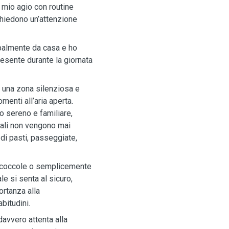
mio agio con routine
chiedono un’attenzione
ipalmente da casa e ho
resente durante la giornata
n una zona silenziosa e
menti all’aria aperta.
o sereno e familiare,
imali non vengono mai
 di pasti, passeggiate,
o, coccole o semplicemente
e si senta al sicuro,
ortanza alla
bitudini.
avvero attenta alla