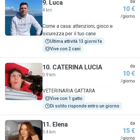
9
.
Luca
da
10 €
4 km
L
/giorno
Come a casa: attenzioni, gioco e
sicurezza per il tuo cane
Ultima attività 13 giorni fa
Vive con 2 cani
10
.
CATERINA LUCIA
da
10 €
0.9 km
C
/giorno
VETERINARIA GATTARA
Vive con 1 gatto
Di solito risponde entro un giorno
11
.
Elena
da
15 €
5.4 km
E
/giorno