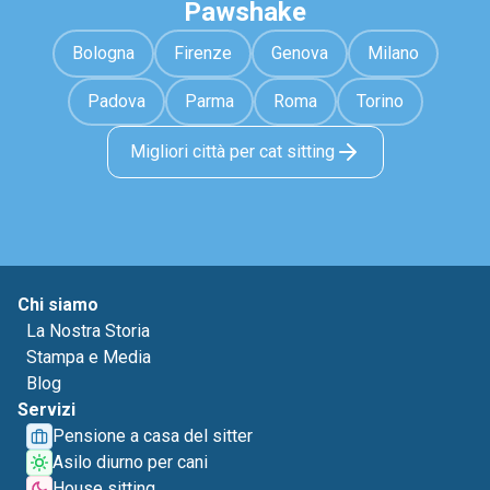
Pawshake
Bologna
Firenze
Genova
Milano
Padova
Parma
Roma
Torino
Migliori città per cat sitting
Chi siamo
La Nostra Storia
Stampa e Media
Blog
Servizi
Pensione a casa del sitter
Asilo diurno per cani
House sitting