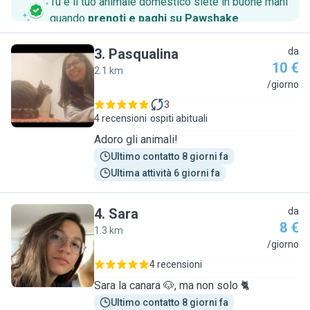
Tu e il tuo animale domestico siete in buone mani
quando
prenoti e paghi su Pawshake
.
3
.
Pasqualina
da
10 €
2.1 km
P
/giorno
3
4 recensioni
ospiti abituali
Adoro gli animali!
Ultimo contatto 8 giorni fa
Ultima attività 6 giorni fa
4
.
Sara
da
8 €
1.3 km
S
/giorno
4 recensioni
Sara la canara 🐶, ma non solo 🐈
Ultimo contatto 8 giorni fa