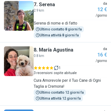
7
.
Serena
da
12 €
2.9 km
S
/giorno
Serena di nome e di fatto
Ultimo contatto 8 giorni fa
Ultima attività 8 giorni fa
8
.
María Agustina
da
16 €
0.8 km
M
/giorno
1
3 recensioni
ospite abituale
Cura Amorevole per il Tuo Cane di Ogni
Taglia a Cremona!
Ultimo contatto 12 giorni fa
Ultima attività 12 giorni fa