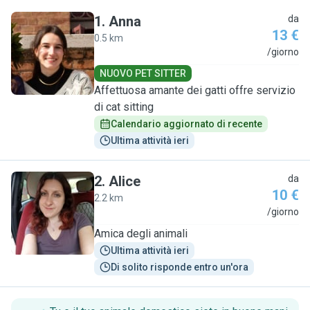
1
.
Anna
da
13 €
0.5 km
A
/giorno
NUOVO PET SITTER
Affettuosa amante dei gatti offre servizio
di cat sitting
Calendario aggiornato di recente
Ultima attività ieri
2
.
Alice
da
10 €
2.2 km
A
/giorno
Amica degli animali
Ultima attività ieri
Di solito risponde entro un'ora