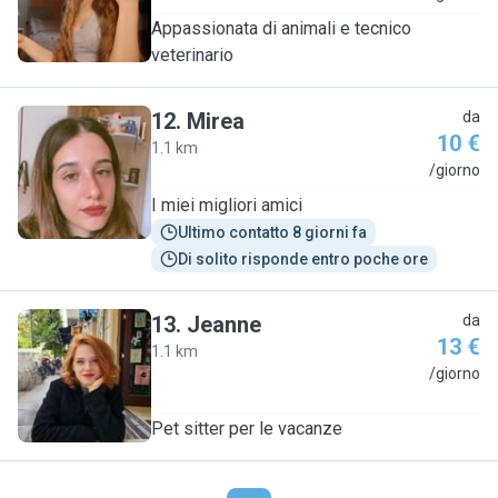
Appassionata di animali e tecnico
veterinario
12
.
Mirea
da
10 €
1.1 km
M
/giorno
I miei migliori amici
Ultimo contatto 8 giorni fa
Di solito risponde entro poche ore
13
.
Jeanne
da
13 €
1.1 km
J
/giorno
Pet sitter per le vacanze