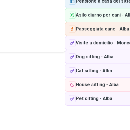
Pensione a casa del sitt
Asilo diurno per cani
-
Al
Passeggiata cane
-
Alba
Visite a domicilio
-
Monca
Dog sitting
-
Alba
Cat sitting
-
Alba
House sitting
-
Alba
Pet sitting
-
Alba