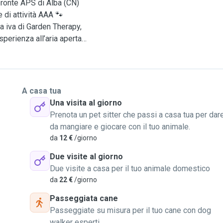
pronte APS di Alba (CN)
di attività AAA 🐾
ta iva di Garden Therapy,
perienza all’aria aperta
 zampe, sono anche
n modo sereno, in un
A casa tua
 "una pensione", non sono
Una visita al giorno
a che si prende cura del
Prenota un pet sitter che passi a casa tua per dar
 coperto da assicurazione
da mangiare e giocare con il tuo animale.
da
12 €
/giorno
Due visite al giorno
Due visite a casa per il tuo animale domestico
da
22 €
/giorno
Passeggiata cane
Passeggiate su misura per il tuo cane con dog
walker esperti