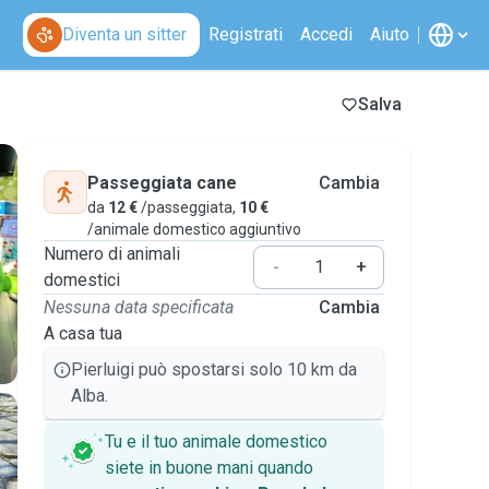
Diventa un sitter
Registrati
Accedi
Aiuto
Salva
Passeggiata cane
Cambia
da
12 €
/passeggiata,
10 €
/animale domestico aggiuntivo
Numero di animali
-
+
domestici
Nessuna data specificata
Cambia
A casa tua
Pierluigi può spostarsi solo 10 km da
Alba.
Tu e il tuo animale domestico
siete in buone mani quando