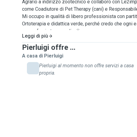
Agrario a indirizzo zootecnico e collaboro con Le2im
come Coadiutore di Pet Therapy (cani) e Responsabile 
Mi occupo in qualità di libero professionista con parti
Ortoterapia e didattica verde, perché credo che ogni es
possa farci stare meglio 🌞
Leggi di più
E sì… se serve una mano con i vostri amici a quattro
disponibile come pet-sitter 🐕
Pierluigi offre ...
👉 Il mio obiettivo è che il cane viva la tua assenza i
A casa di Pierluigi
ambiente familiare o nelle vie che conosce. Non sono
Pierluigi al momento non offre servizi a casa
un addestratore, ma una figura professionale di fiduci
propria.
tuo cane… quando tu non puoi. Ah! Sono regolarmente
anche per passeggiare con il tuo pet!