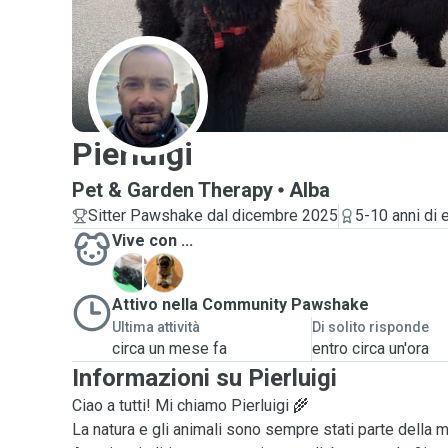
P
Pierluigi
Pet & Garden Therapy
Alba
Sitter Pawshake dal dicembre 2025
5-10 anni di
Vive con ...
B
P
Attivo nella Community Pawshake
Ultima attività
Di solito risponde
circa un mese fa
entro circa un'ora
Informazioni su Pierluigi
Ciao a tutti! Mi chiamo Pierluigi 🌾
La natura e gli animali sono sempre stati parte della mia vita — oggi sono Perito