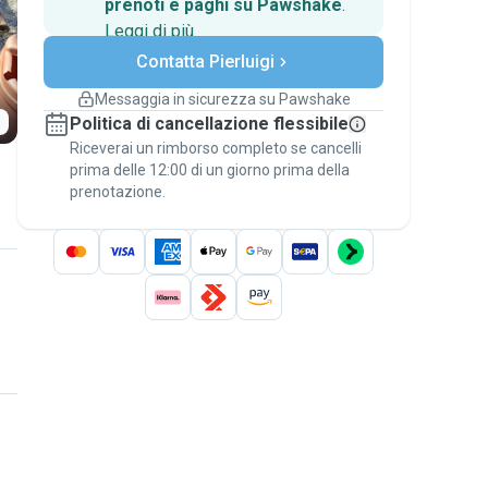
prenoti e paghi su Pawshake
.
Leggi di più
Pagamenti sicuri
Contatta Pierluigi
Assistenza se i piani
cambiano
Messaggia in sicurezza su Pawshake
Prenotazioni coperte
Politica di cancellazione flessibile
Stai su Pawshake - dal primo messaggio al
Riceverai un rimborso completo se cancelli
pagamento - per attivare la
Garanzia
prima delle 12:00 di un giorno prima della
Pawshake
.
prenotazione.