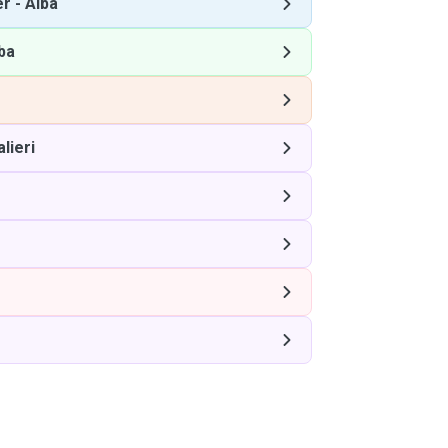
er
-
Alba
ba
lieri