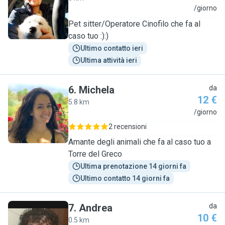
G
/giorno
Pet sitter/Operatore Cinofilo che fa al
caso tuo :):)
Ultimo contatto ieri
Ultima attività ieri
6
.
Michela
da
12 €
5.8 km
M
/giorno
2 recensioni
Amante degli animali che fa al caso tuo a
Torre del Greco
Ultima prenotazione 14 giorni fa
Ultimo contatto 14 giorni fa
7
.
Andrea
da
10 €
0.5 km