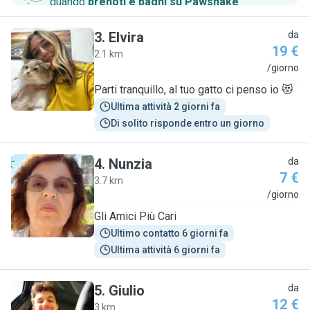
quando
prenoti e paghi su Pawshake
.
3
.
Elvira
da
19 €
2.1 km
E
/giorno
Parti tranquillo, al tuo gatto ci penso io 😻
Ultima attività 2 giorni fa
Di solito risponde entro un giorno
4
.
Nunzia
da
7 €
3.7 km
N
/giorno
Gli Amici Più Cari
Ultimo contatto 6 giorni fa
Ultima attività 6 giorni fa
5
.
Giulio
da
12 €
3 km