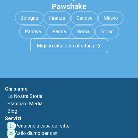
Pawshake
Bologna
Firenze
Genova
Milano
Padova
Parma
Roma
Torino
Migliori città per cat sitting
Chi siamo
La Nostra Storia
Stampa e Media
Blog
Servizi
Pensione a casa del sitter
Asilo diurno per cani