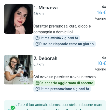
1
.
Menæva
da
16 €
4.6 km
M
/giorno
Catsitter premurosa: cura, gioco e
compagnia a domicilio!
Ultima attività 2 giorni fa
Di solito risponde entro un giorno
2
.
Deborah
da
10 €
0.7 km
D
/giorno
Chi trova un petsitter trova un tesoro
Calendario aggiornato di recente
Ultima prenotazione 4 giorni fa
Tu e il tuo animale domestico siete in buone mani