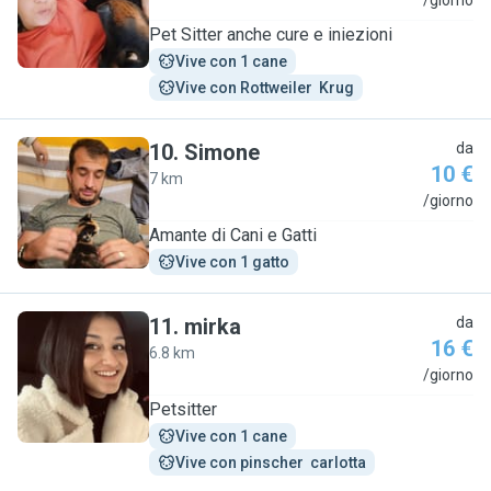
D
/giorno
Pet Sitter anche cure e iniezioni
Vive con 1 cane
Vive con Rottweiler  Krug
10
.
Simone
da
10 €
7 km
S
/giorno
Amante di Cani e Gatti
Vive con 1 gatto
11
.
mirka
da
16 €
6.8 km
M
/giorno
Petsitter
Vive con 1 cane
Vive con pinscher  carlotta