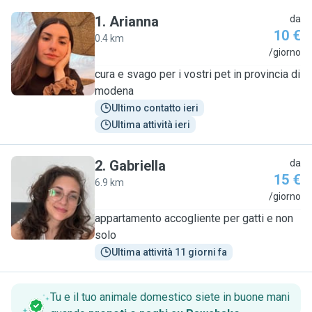
1
.
Arianna
da
10 €
0.4 km
A
/giorno
cura e svago per i vostri pet in provincia di
modena
Ultimo contatto ieri
Ultima attività ieri
2
.
Gabriella
da
15 €
6.9 km
G
/giorno
appartamento accogliente per gatti e non
solo
Ultima attività 11 giorni fa
Tu e il tuo animale domestico siete in buone mani