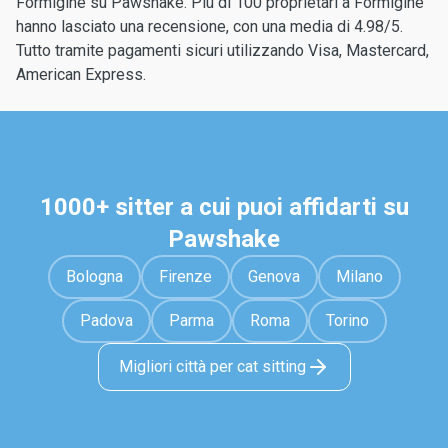
Formigine su Pawshake. Più di 100 proprietari a Formigine
hanno lasciato una recensione, con una media di 4.98/5.
Tutto tramite pagamenti sicuri utilizzando Visa, Mastercard,
American Express.
1000+ sitter a cui puoi affidarti su
Pawshake
Bologna
Firenze
Genova
Milano
Padova
Parma
Roma
Torino
Migliori città per cat sitting