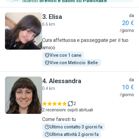
quando
prenoti e paghi su Pawshake
.
3
.
Elisa
da
20 €
6.6 km
E
/giorno
Cura affettuosa e passeggiate per il tuo
amico
Vive con 1 cane
Vive con Meticcio  Belle 
4
.
Alessandra
da
10 €
0.4 km
A
/giorno
2
2 recensioni
ospiti abituali
Come faresti tu
Ultimo contatto 3 giorni fa
Ultima attività 2 giorni fa