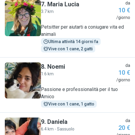
7
.
Maria Lucia
da
10 €
3.7 km
M
/giorno
Petsitter per aiutarti a coniugare vita ed
animali
Ultima attività 14 giorni fa
Vive con 1 cane, 2 gatti
8
.
Noemi
da
10 €
1.6 km
N
/giorno
Passione e professionalità per il tuo
Amico
Vive con 1 cane, 1 gatto
9
.
Daniela
da
20 €
6.4 km - Sassuolo