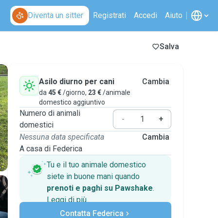
Diventa un sitter
Registrati
Accedi
Aiuto
Salva
Asilo diurno per cani
Cambia
da
45 €
/giorno,
23 €
/animale
domestico aggiuntivo
Numero di animali
-
+
domestici
Nessuna data specificata
Cambia
A casa di Federica
Tu e il tuo animale domestico
siete in buone mani quando
prenoti e paghi su Pawshake
.
Leggi di più
Pagamenti sicuri
Contatta Federica
Assistenza se i piani