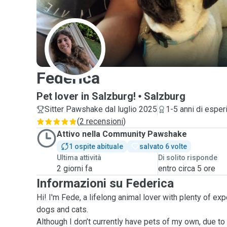
F
Federica
Pet lover in Salzburg!
Salzburg
Sitter Pawshake dal luglio 2025
1-5 anni di esper
(
2 recensioni
)
Attivo nella Community Pawshake
1 ospite abituale
salvato 6 volte
Ultima attività
Di solito risponde
2 giorni fa
entro circa 5 ore
Informazioni su Federica
Hi! I'm Fede, a lifelong animal lover with plenty of ex
dogs and cats.
Although I don’t currently have pets of my own, due to