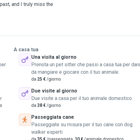
ast, and I truly miss the
 tailored to meet the needs
rden, perfect for some
, and I'd be happy to bring
A casa tua
Una visita al giorno
e to look after your pet
per
Prenota un pet sitter che passi a casa tua per dar
n.
da mangiare e giocare con il tuo animale.
o
da
25 €
/giorno
urry friend!
Due visite al giorno
r
Due visite a casa per il tuo animale domestico
vo
da
38 €
/giorno
Passeggiata cane
Passeggiate su misura per il tuo cane con dog
walker esperti
da
35 €
/passeggiata,
10 €
/animale domestico