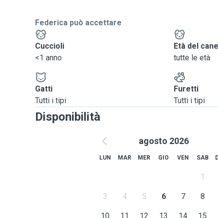
Federica può accettare
Cuccioli
Età del can
<1 anno
tutte le età
Gatti
Furetti
Tutti i tipi
Tutti i tipi
Disponibilità
agosto 2026
LUN
MAR
MER
GIO
VEN
SAB
1
3
4
5
6
7
8
10
11
12
13
14
15