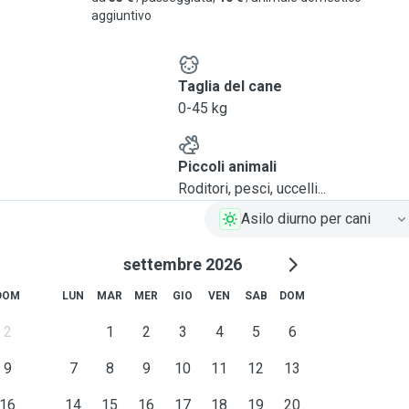
aggiuntivo
e
Taglia del cane
0-45 kg
Piccoli animali
Roditori, pesci, uccelli...
Asilo diurno per cani
settembre 2026
DOM
LUN
MAR
MER
GIO
VEN
SAB
DOM
2
1
2
3
4
5
6
9
7
8
9
10
11
12
13
16
14
15
16
17
18
19
20