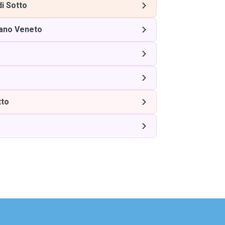
di Sotto
ano Veneto
tto