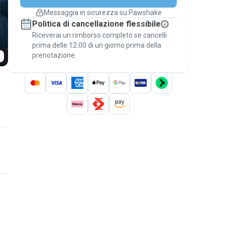
cambiano
Messaggia in sicurezza su Pawshake
Prenotazioni coperte
Politica di cancellazione flessibile
Stai su Pawshake - dal primo messaggio al
Riceverai un rimborso completo se cancelli
pagamento - per attivare la
Garanzia
prima delle 12:00 di un giorno prima della
Pawshake
.
prenotazione.