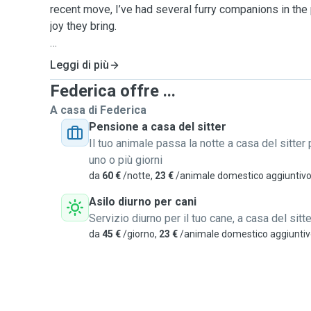
recent move, I’ve had several furry companions in the p
joy they bring.
I offer dog walking, pet boarding, and home visits, all
Leggi di più
of your pet. I live in a cozy apartment with a small ga
Federica offre ...
outdoor play and relaxation.
I love spending time in nature and going on long walks
A casa di Federica
your dog along for the adventure!
Pensione a casa del sitter
Whether it’s cuddles, playtime, or just someone reliabl
Il tuo animale passa la notte a casa del sitter 
while you're away, I’ll treat them as if they were my ow
uno o più giorni
da
60 €
/notte,
23 €
/animale domestico aggiuntiv
Feel free to reach out - I’d love to meet you and your f
Asilo diurno per cani
Servizio diurno per il tuo cane, a casa del sitte
da
45 €
/giorno,
23 €
/animale domestico aggiunti