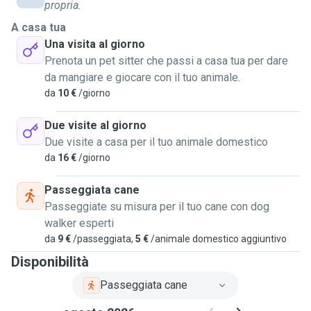
frequenti. Ma proprio per questo, da qualche anno ho
propria.
scoperto quanto sia bello e utile occuparmi degli animali e
A casa tua
delle piante degli altri, soprattutto durante le vacanze o nei
Una visita al giorno
periodi festivi.
Prenota un pet sitter che passi a casa tua per dare
da mangiare e giocare con il tuo animale.
Negli ultimi anni ho maturato esperienza come cat sitter e
da
10 €
/giorno
plant sitter, sia per amici che tramite passaparola. Mi
dedico con cura, responsabilità e attenzione alle esigenze
Due visite al giorno
di ogni animale, rispettandone i ritmi e le abitudini, e alle
Due visite a casa per il tuo animale domestico
piante con lo stesso riguardo.
da
16 €
/giorno
Se cerchi una presenza affidabile e rispettosa per
Passeggiata cane
prendermi cura dei tuoi animali o delle tue piante,
Passeggiate su misura per il tuo cane con dog
contattami!
walker esperti
da
9 €
/passeggiata,
5 €
/animale domestico aggiuntivo
Disponibilità
Passeggiata cane