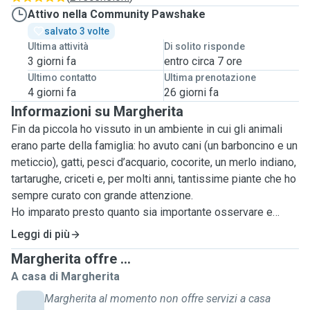
Attivo nella Community Pawshake
salvato 3 volte
Ultima attività
Di solito risponde
3 giorni fa
entro circa 7 ore
Ultimo contatto
Ultima prenotazione
4 giorni fa
26 giorni fa
Informazioni su Margherita
Fin da piccola ho vissuto in un ambiente in cui gli animali
erano parte della famiglia: ho avuto cani (un barboncino e un
meticcio), gatti, pesci d’acquario, cocorite, un merlo indiano,
tartarughe, criceti e, per molti anni, tantissime piante che ho
sempre curato con grande attenzione.
Ho imparato presto quanto sia importante osservare e
rispettare le necessità di ogni essere vivente, anche il più
Leggi di più
piccolo.
Margherita offre ...
A casa di Margherita
Da quando vivo fuori casa, non ho potuto accogliere altri
animali in modo stabile, anche a causa di spostamenti
Margherita al momento non offre servizi a casa