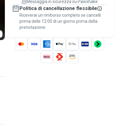
Messaggia in sicurezza su Pawshake
Prenotazioni coperte
Politica di cancellazione flessibile
Stai su Pawshake - dal primo messaggio al
Riceverai un rimborso completo se cancelli
pagamento - per attivare la
Garanzia
prima delle 12:00 di un giorno prima della
Pawshake
.
prenotazione.