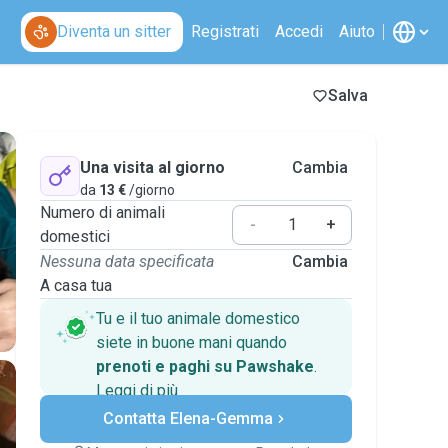
Diventa un sitter
Registrati
Accedi
Aiuto
Salva
Una visita al giorno
Cambia
da
13 €
/giorno
Numero di animali
-
+
domestici
Nessuna data specificata
Cambia
A casa tua
Tu e il tuo animale domestico
siete in buone mani quando
prenoti e paghi su Pawshake
.
Leggi di più
Pagamenti sicuri
Contatta Elena-Gemma
Assistenza se i piani
cambiano