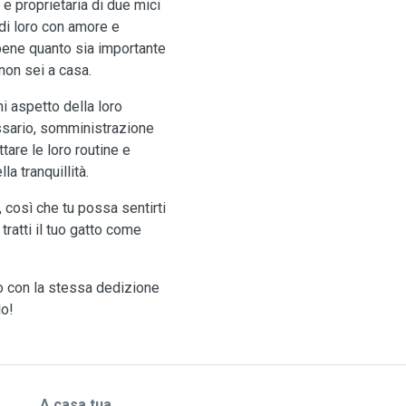
 proprietaria di due mici
di loro con amore e
bene quanto sia importante
non sei a casa.
i aspetto della loro
ssario, somministrazione
tare le loro routine e
a tranquillità.
 così che tu possa sentirti
ratti il tuo gatto come
o con la stessa dedizione
lo!
A casa tua