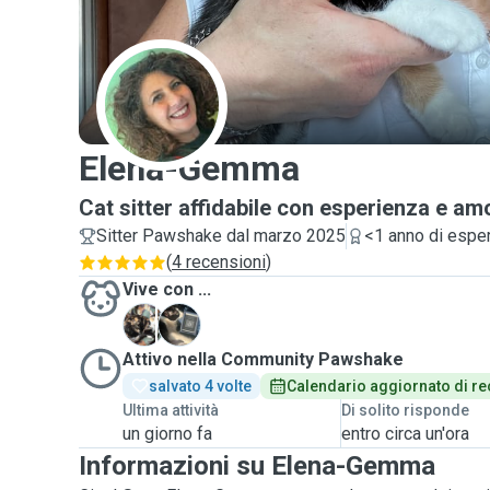
E
Elena-Gemma
Cat sitter affidabile con esperienza e amor
Sitter Pawshake dal marzo 2025
<1 anno di espe
(
4 recensioni
)
Vive con ...
T
S
Attivo nella Community Pawshake
salvato 4 volte
Calendario aggiornato di re
Ultima attività
Di solito risponde
un giorno fa
entro circa un'ora
Informazioni su Elena-Gemma