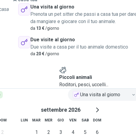
Una visita al giorno
casa
Prenota un pet sitter che passi a casa tua per dar
da mangiare e giocare con il tuo animale.
da
13 €
/giorno
Due visite al giorno
Due visite a casa per il tuo animale domestico
da
20 €
/giorno
Piccoli animali
Roditori, pesci, uccelli...
Una visita al giorno
e
settembre 2026
DOM
LUN
MAR
MER
GIO
VEN
SAB
DOM
2
1
2
3
4
5
6