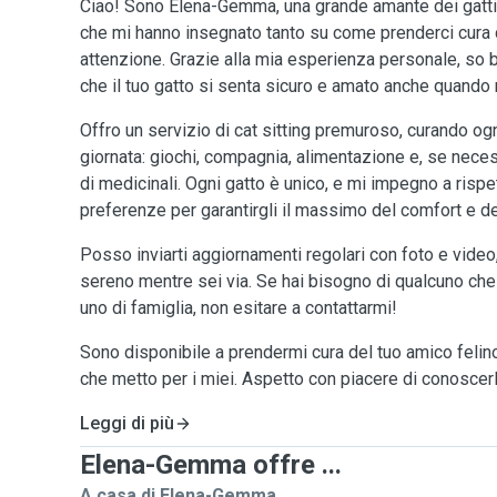
Ciao! Sono Elena-Gemma, una grande amante dei gatti e
che mi hanno insegnato tanto su come prenderci cura 
attenzione. Grazie alla mia esperienza personale, so 
che il tuo gatto si senta sicuro e amato anche quando 
Offro un servizio di cat sitting premuroso, curando ogn
giornata: giochi, compagnia, alimentazione e, se nece
di medicinali. Ogni gatto è unico, e mi impegno a rispet
preferenze per garantirgli il massimo del comfort e dell
Posso inviarti aggiornamenti regolari con foto e video,
sereno mentre sei via. Se hai bisogno di qualcuno che t
uno di famiglia, non esitare a contattarmi!
Sono disponibile a prendermi cura del tuo amico felin
che metto per i miei. Aspetto con piacere di conoscer
Leggi di più
Elena-Gemma offre ...
A casa di Elena-Gemma