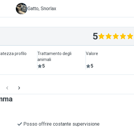
S
Gatto, Snorlax
5
atezza profilo
Trattamento degli
Valore
animali
5
5
emma
Posso offrire costante supervisione