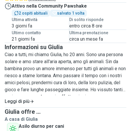
Attivo nella Community Pawshake
2 ospiti abituali
salvato 1 volta
Ultima attività
Di solito risponde
3 giorni fa
entro circa 8 ore
Ultimo contatto
Ultima prenotazione
21 giorni fa
circa un mese fa
Informazioni su Giulia
Ciao a tutti, mi chiamo Giulia, ho 20 anni. Sono una persona
solare e amo stare all'aria aperta, amo gli animali. Sin da
bambina provo un amore immenso per tutti gli animali e non
riesco a starne lontana. Amo passare il tempo con i nostri
amici pelosi, prendermi cura di loro, della loro pulizia, del
gioco e fare lunghe passeggiate insieme. Ho vissuto tanti
anni con un cane da caccia affettuosissimo e super
Leggi di più
movimentato con cui facevo passeggiate immense nel
campo dietro casa. Amo gli animali e sono da sempre
Giulia offre ...
abituata a relazionarmi con questi. Ho già gestito altri cani e
A casa di Giulia
non ho mai avuto problemi. Vivo a sestu ma posso
Asilo diurno per cani