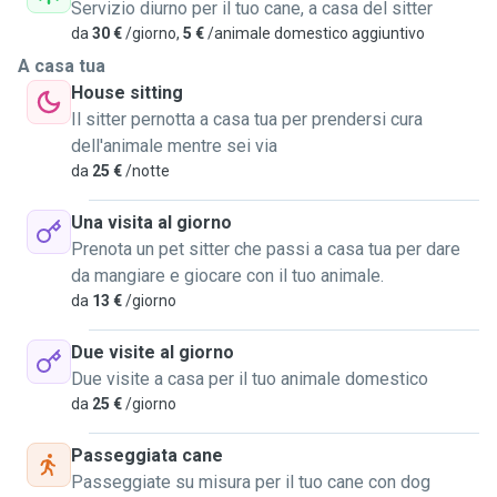
spostarmi avendo un mezzo. Mi dedico al servizio di pet
Servizio diurno per il tuo cane, a casa del sitter
sitting. Offro i seguenti servizi: passeggiate e andare a
da
30 €
/giorno,
5 €
/animale domestico aggiuntivo
casa vostra per accudire i vostri animali ed eventualmente
A casa tua
pernottamento. Per avere più informazioni non esitate a
House sitting
contattarmi! Non vedo l'ora di conoscere il vostro amico
Il sitter pernotta a casa tua per prendersi cura
peloso! Grazie mille, Giulia
dell'animale mentre sei via
da
25 €
/notte
Una visita al giorno
Prenota un pet sitter che passi a casa tua per dare
da mangiare e giocare con il tuo animale.
da
13 €
/giorno
Due visite al giorno
Due visite a casa per il tuo animale domestico
da
25 €
/giorno
Passeggiata cane
Passeggiate su misura per il tuo cane con dog