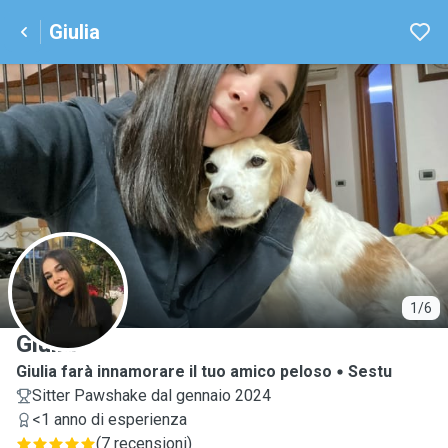
Giulia
G
1/6
Giulia
Giulia farà innamorare il tuo amico peloso
Sestu
Sitter Pawshake dal gennaio 2024
<1 anno di esperienza
(
7 recensioni
)