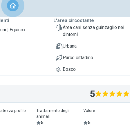
denti
L'area circostante
Area cani senza guinzaglio nei
und, Equinox
dintorni
Urbana
Parco cittadino
Bosco
5
atezza profilo
Trattamento degli
Valore
animali
5
5