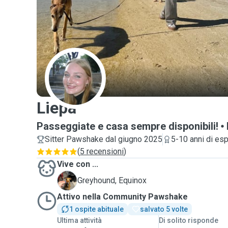
L
Liepa
Passeggiate e casa sempre disponibili!
Sitter Pawshake dal giugno 2025
5-10 anni di es
(
5 recensioni
)
Vive con ...
E
Greyhound, Equinox
Attivo nella Community Pawshake
1 ospite abituale
salvato 5 volte
Ultima attività
Di solito risponde