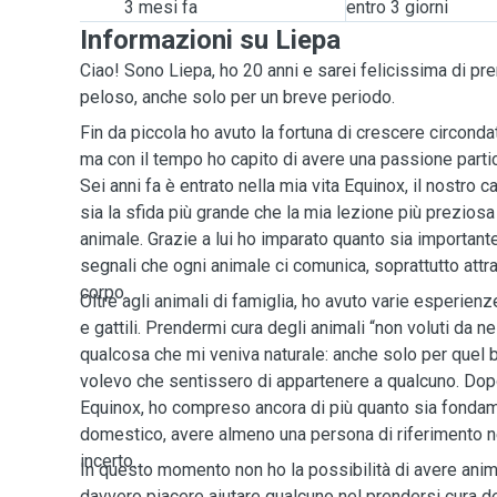
3 mesi fa
entro 3 giorni
Informazioni su Liepa
Ciao! Sono Liepa, ho 20 anni e sarei felicissima di pr
peloso, anche solo per un breve periodo.
Fin da piccola ho avuto la fortuna di crescere circondat
ma con il tempo ho capito di avere una passione particol
Sei anni fa è entrato nella mia vita Equinox, il nostro ca
sia la sfida più grande che la mia lezione più prezio
animale. Grazie a lui ho imparato quanto sia importante 
segnali che ogni animale ci comunica, soprattutto attra
corpo.
Oltre agli animali di famiglia, ho avuto varie esperienz
e gattili. Prendermi cura degli animali “non voluti da
qualcosa che mi veniva naturale: anche solo per quel
volevo che sentissero di appartenere a qualcuno. Dop
Equinox, ho compreso ancora di più quanto sia fondam
domestico, avere almeno una persona di riferimento 
incerto.
In questo momento non ho la possibilità di avere anim
davvero piacere aiutare qualcuno nel prendersi cura de