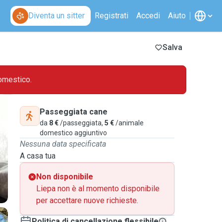
Diventa un sitter
Registrati
Accedi
Aiuto
Salva
omestico.
Passeggiata cane
da
8 €
/passeggiata,
5 €
/animale
domestico aggiuntivo
Nessuna data specificata
A casa tua
Non disponibile
Liepa non è al momento disponibile
per accettare nuove richieste.
Politica di cancellazione flessibile