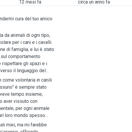
12 mesi fa
circa un anno fa
endermi cura del tuo amico
a da animali di ogni tipo,
are per i cani e i cavalli.
ne di famiglia, e lui è stato
sa sul comportamento
rispettare gli spazi e i
verso il linguaggio del
e come volontaria in canili
 nessuno” è sempre stato
 breve tempo insieme,
o aver vissuto con
entale, per ogni animale
nel loro mondo spesso
ali miei, ma mi farebbe
l proprio, offrendo