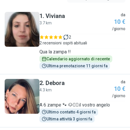
1
.
Viviana
da
10 €
3.7 km
V
/giorno
2
2 recensioni
ospiti abituali
Qua la zampa !!
Calendario aggiornato di recente
Ultima prenotazione 11 giorni fa
2
.
Debora
da
10 €
4.3 km
D
/giorno
A 6 zampe 🐾 🐶🧍‍♀️il vostro angelo
Ultimo contatto 4 giorni fa
Ultima attività 3 giorni fa