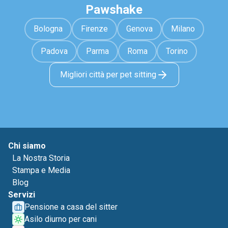
Pawshake
Bologna
Firenze
Genova
Milano
Padova
Parma
Roma
Torino
Migliori città per pet sitting
Chi siamo
La Nostra Storia
Stampa e Media
Blog
Servizi
Pensione a casa del sitter
Asilo diurno per cani