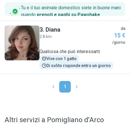
Tu e il tuo animale domestico siete in buone mani
quando
prenoti e paghi su Pawshake
.
3
.
Diana
da
15 €
2.8 km
D
/giorno
Qualcosa che può interessarti:
Vive con 1 gatto
Di solito risponde entro un giorno
1
Altri servizi a Pomigliano d'Arco