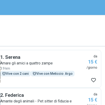
1
.
Serena
da
15 €
Amare gli amici a quattro zampe
/giorno
3.9 km
Vive con 2 cani
Vive con Meticcio  Argo
2
.
Federica
da
15 €
Amante degli animali - Pet sitter di fiducia e