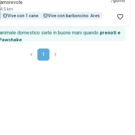
/giorno
amorevole
4.5 km
Vive con 1 cane
Vive con barboncino  Ares
o animale domestico siete in buone mani quando
prenoti e
 Pawshake
.
1