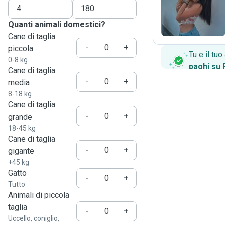
F
Quanti animali domestici?
Cane di taglia
-
+
piccola
Tu e il tu
0-8 kg
paghi su
Cane di taglia
-
+
media
8-18 kg
Cane di taglia
-
+
grande
18-45 kg
Cane di taglia
-
+
gigante
+45 kg
Gatto
-
+
Tutto
Animali di piccola
taglia
-
+
Uccello, coniglio,