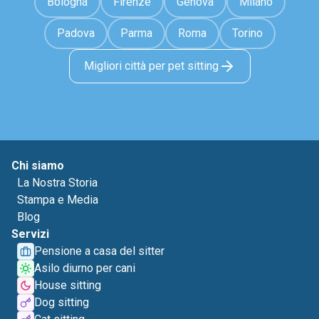
Bologna
Firenze
Genova
Milano
Padova
Parma
Roma
Torino
Migliori città per pet sitting
Chi siamo
La Nostra Storia
Stampa e Media
Blog
Servizi
Pensione a casa del sitter
Asilo diurno per cani
House sitting
Dog sitting