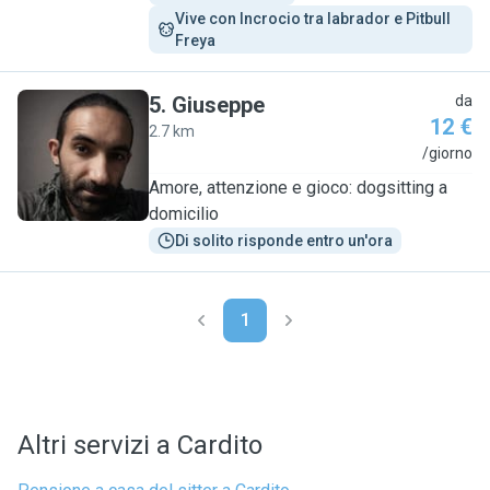
Vive con Incrocio tra labrador e Pitbull 
Freya 
5
.
Giuseppe
da
12 €
2.7 km
G
/giorno
Amore, attenzione e gioco: dogsitting a
domicilio
Di solito risponde entro un'ora
1
Altri servizi a Cardito