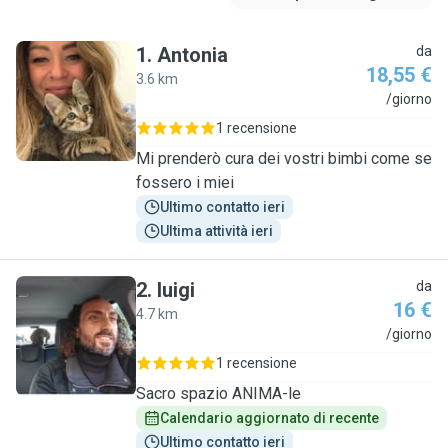
1
.
Antonia
da
18,55 €
3.6 km
A
/giorno
1 recensione
Mi prenderò cura dei vostri bimbi come se
fossero i miei
Ultimo contatto ieri
Ultima attività ieri
2
.
luigi
da
16 €
4.7 km
L
/giorno
1 recensione
Sacro spazio ANIMA-le
Calendario aggiornato di recente
Ultimo contatto ieri