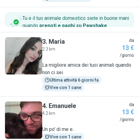
Tu e il tuo animale domestico siete in buone mani
quando
prenoti e paghi su Pawshake
.
3
.
Maria
da
13 €
2.3 km
M
/giorno
La migliore amica dei tuoi animali quando
non ci sei
Ultima attività 6 giorni fa
Vive con 1 cane
4
.
Emanuele
da
13 €
4.2 km
E
/giorno
Un po' di me e..
Vive con 1 cane