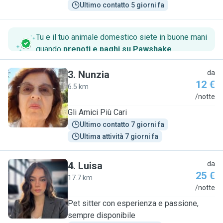
Ultimo contatto 5 giorni fa
Tu e il tuo animale domestico siete in buone mani
quando
prenoti e paghi su Pawshake
.
3
.
Nunzia
da
12 €
6.5 km
N
/notte
Gli Amici Più Cari
Ultimo contatto 7 giorni fa
Ultima attività 7 giorni fa
4
.
Luisa
da
25 €
17.7 km
L
/notte
Pet sitter con esperienza e passione,
sempre disponibile