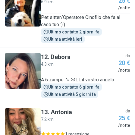
25 €
6.9 km
G
/notte
Pet sitter/Operatore Cinofilo che fa al
caso tuo :):)
Ultimo contatto 2 giorni fa
Ultima attività ieri
12
.
Debora
da
20 €
4.3 km
D
/notte
A 6 zampe 🐾 🐶🧍‍♀️il vostro angelo
Ultimo contatto 6 giorni fa
Ultima attività 5 giorni fa
13
.
Antonia
da
25 €
7.2 km
A
/notte
1 recensione