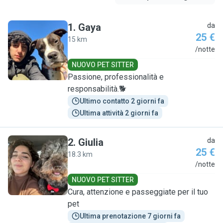
1
.
Gaya
da
25 €
15 km
G
/notte
NUOVO PET SITTER
Passione, professionalità e
responsabilità.🐕
Ultimo contatto 2 giorni fa
Ultima attività 2 giorni fa
2
.
Giulia
da
25 €
18.3 km
G
/notte
NUOVO PET SITTER
Cura, attenzione e passeggiate per il tuo
pet
Ultima prenotazione 7 giorni fa