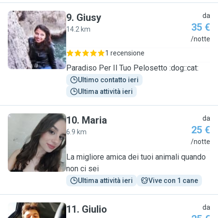
9
.
Giusy
da
35 €
14.2 km
G
/notte
1 recensione
Paradiso Per Il Tuo Pelosetto :dog::cat:
Ultimo contatto ieri
Ultima attività ieri
10
.
Maria
da
25 €
6.9 km
M
/notte
La migliore amica dei tuoi animali quando
non ci sei
Ultima attività ieri
Vive con 1 cane
11
.
Giulio
da