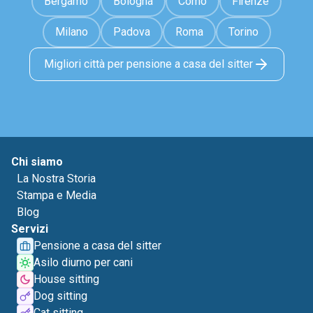
Bergamo
Bologna
Como
Firenze
Milano
Padova
Roma
Torino
Migliori città per pensione a casa del sitter
Chi siamo
La Nostra Storia
Stampa e Media
Blog
Servizi
Pensione a casa del sitter
Asilo diurno per cani
House sitting
Dog sitting
Cat sitting