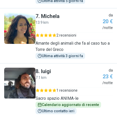
Ultima attività 5 giorni fa
7
.
Michela
da
20 €
13.9 km
M
/notte
2 recensioni
Amante degli animali che fa al caso tuo a
Torre del Greco
Ultima attività 3 giorni fa
8
.
luigi
da
23 €
7.1 km
L
/notte
1 recensione
Sacro spazio ANIMA-le
Calendario aggiornato di recente
Ultimo contatto ieri