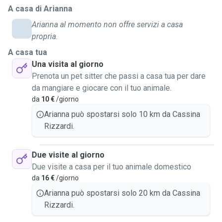
A casa di Arianna
vorrei potermi dedicare alla cura del tuo piccolo.
Possiamo accordarci sugli orari in cui posso recarmi a casa
Arianna al momento non offre servizi a casa
tua e dedicare del tempo alla cura del animaletto.
propria.
Tu goditi il tuo tempo libero e la tua vacanza che al resto ci
A casa tua
penso io! Ti manderò qualche foto per farti sentire meno la
Una visita al giorno
mancanza del tuo animale 😃 sono disponibile anche a fare
Prenota un pet sitter che passi a casa tua per dare
una videochiamata se ne senti il bisogno. Possiamo inoltre
da mangiare e giocare con il tuo animale.
conoscerci bene prima del giorno in cui avrai bisogno così
da
10 €
/giorno
anche il tuo piccolo sarà tranquillo quando mi vedrà.
Arianna può spostarsi solo 10 km da Cassina
Se hai bisogno di altre informazioni o vuoi sapere qualcosa
Rizzardi.
di piu non esitare a contattarmi per chiedere tutto ciò che
vuoi.
Due visite al giorno
Due visite a casa per il tuo animale domestico
da
16 €
/giorno
Arianna può spostarsi solo 20 km da Cassina
Rizzardi.