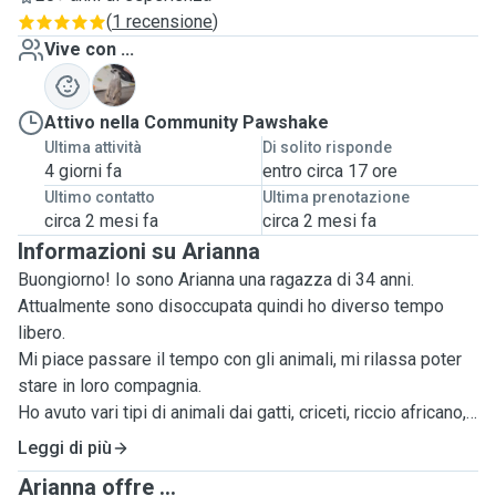
(
1 recensione
)
Vive con ...
C
Attivo nella Community Pawshake
Ultima attività
Di solito risponde
4 giorni fa
entro circa 17 ore
Ultimo contatto
Ultima prenotazione
circa 2 mesi fa
circa 2 mesi fa
Informazioni su Arianna
Buongiorno! Io sono Arianna una ragazza di 34 anni.
Attualmente sono disoccupata quindi ho diverso tempo
libero.
Mi piace passare il tempo con gli animali, mi rilassa poter
stare in loro compagnia.
Ho avuto vari tipi di animali dai gatti, criceti, riccio africano,
camaleonte, gechi e pesci rossi.
Leggi di più
Attualmente ho diverso tempo libero e vorrei poterlo
Arianna offre ...
occupare facendo qualcosa di piacevole, ecco perché