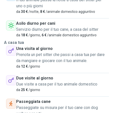
libero di andare dove vuole. Rientro a casa dove troverà il
uno o più giorni
suo angolo tranquillo per riposare e ciotola con acqua. Verrà
da
30 €
/notte,
8 €
/animale domestico aggiuntivo
lasciato tranquillo a scoprire il suo nuovo posto. A seconda
delle esigenze, prima del pasto serale uscirà per
Asilo diurno per cani
passeggiare e fare i suoi bisogni. Rientro a casa per
Servizio diurno per il tuo cane, a casa del sitter
dormire. Ovviamente, a casa, sotto attento controllo
da
18 €
/giorno,
6 €
/animale domestico aggiuntivo
approccerà e socializzerà con altri cani presenti.
A casa tua
Sono disponibile per la sorveglianza del cane a casa mia
Una visita al giorno
24/24 e 7/7. Nel caso di necessità posso fare un bagnetto
Prenota un pet sitter che passi a casa tua per dare
al cane e somministrare farmaci previa autorizzazione del
da mangiare e giocare con il tuo animale.
proprietario. Posso anche insegnare dei trucchetti al vostro
da
12 €
/giorno
cane (esempio: stare seduto, sdraiato, dare la zampa ecc...).
Posso accettare contemporaneamente fino a 3-5 animali.
Due visite al giorno
I cani faranno una passeggiata almeno 3 volte al giorno
Due visite a casa per il tuo animale domestico
(della durata di circa 30-60 minuti) e potranno
da
25 €
/giorno
quotidianamente spendere il loro tempo all'interno di un
ampio spazio verde recintato. Il cane potrà dormire
Passeggiata cane
all'interno di un giardino recintato.
Passeggiate su misura per il tuo cane con dog
Oltre che un dog Sitter sono anche uno studente,