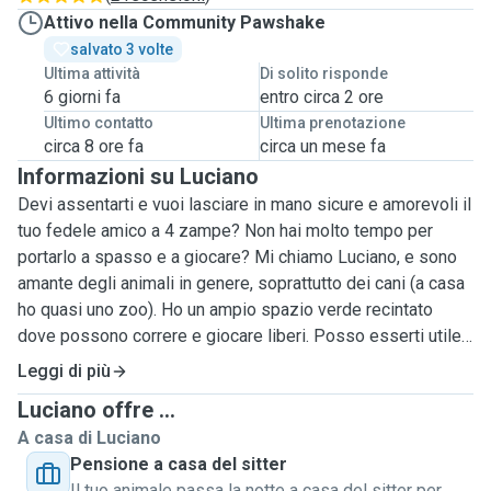
Attivo nella Community Pawshake
salvato 3 volte
Ultima attività
Di solito risponde
6 giorni fa
entro circa 2 ore
Ultimo contatto
Ultima prenotazione
circa 8 ore fa
circa un mese fa
Informazioni su Luciano
Devi assentarti e vuoi lasciare in mano sicure e amorevoli il
tuo fedele amico a 4 zampe? Non hai molto tempo per
portarlo a spasso e a giocare? Mi chiamo Luciano, e sono
amante degli animali in genere, soprattutto dei cani (a casa
ho quasi uno zoo). Ho un ampio spazio verde recintato
dove possono correre e giocare liberi. Posso esserti utile
7 giorni su 7.
Leggi di più
Il cane verrà prelevato dal padrone dopo aver socializzato
Luciano offre ...
con lui, stando tutti e 3 insieme. Quando fido si sentirà a
A casa di Luciano
suo agio verrà portato via, prima a fare una passeggiata e
Pensione a casa del sitter
poi un po' di tempo nell'area verde recintata, lasciandolo
Il tuo animale passa la notte a casa del sitter per