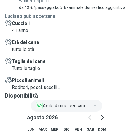
walker esperti
attualmente in vacanza per il periodo estivo.
da
12 €
/passeggiata,
5 €
/animale domestico aggiuntivo
Luciano può accettare
Cuccioli
<1 anno
Età del cane
tutte le età
Taglia del cane
Tutte le taglie
Piccoli animali
Roditori, pesci, uccelli...
Disponibilità
Asilo diurno per cani
agosto 2026
LUN
MAR
MER
GIO
VEN
SAB
DOM