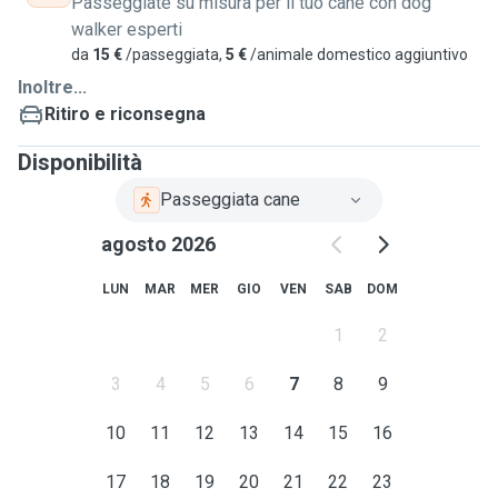
Passeggiate su misura per il tuo cane con dog
walker esperti
Se il mio profilo ti risulta interessante non esitare a
da
15 €
/passeggiata,
5 €
/animale domestico aggiuntivo
contattarmi, scrivimi quando avresti bisogno e anche una
Inoltre...
descrizione del tuo cane /gatto, sarò felice di darti una
Ritiro e riconsegna
zampa !
Disponibilità
Passeggiata cane
agosto 2026
LUN
MAR
MER
GIO
VEN
SAB
DOM
1
2
3
4
5
6
7
8
9
10
11
12
13
14
15
16
17
18
19
20
21
22
23