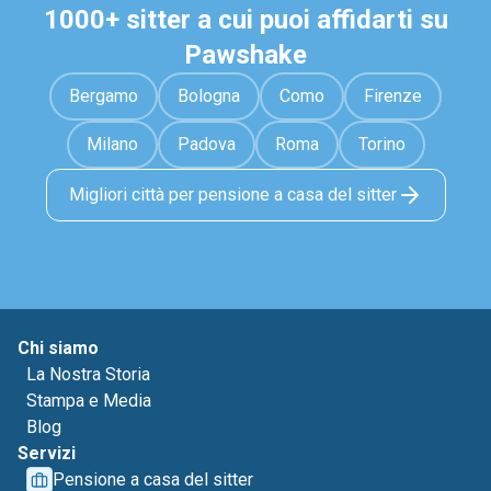
1000+ sitter a cui puoi affidarti su
Pawshake
Bergamo
Bologna
Como
Firenze
Milano
Padova
Roma
Torino
Migliori città per pensione a casa del sitter
Chi siamo
La Nostra Storia
Stampa e Media
Blog
Servizi
Pensione a casa del sitter