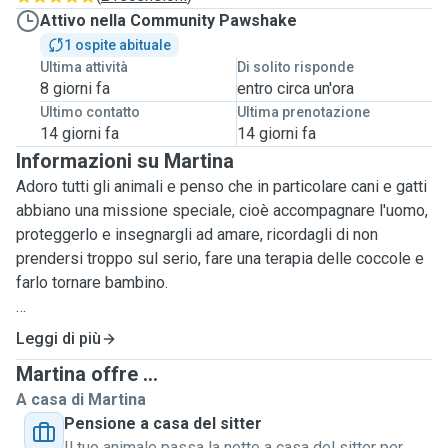
Attivo nella Community Pawshake
1 ospite abituale
Ultima attività
Di solito risponde
8 giorni fa
entro circa un'ora
Ultimo contatto
Ultima prenotazione
14 giorni fa
14 giorni fa
Informazioni su Martina
Adoro tutti gli animali e penso che in particolare cani e gatti
abbiano una missione speciale, cioè accompagnare l'uomo,
proteggerlo e insegnargli ad amare, ricordagli di non
prendersi troppo sul serio, fare una terapia delle coccole e
farlo tornare bambino.
Sto in una casa con giardino in cui poter ospitare uno o più
Leggi di più
cani che si conoscono, con me staranno al sicuro e faranno
Martina offre ...
tante ma tante passeggiate nella natura.
A casa di Martina
Ho esperienza con cani di varie razze, adoro i meticci e
Pensione a casa del sitter
sono anche volontaria al canile, tengo sia cuccioli che cani
Il tuo animale passa la notte a casa del sitter per