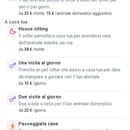
anziani e grazie alla mia empatia riesco a capire cosa può
uno o più giorni
piacere loro o no.
da
25 €
/notte,
15 €
/animale domestico aggiuntivo
In casa gli animali sono benvenuti ovunque tranne che su
A casa tua
letti e divani infatti chiedo di fornirmi un loro cuscino
House sitting
comodo e in inverno anche una bella coperta, sono graditi
Il sitter pernotta a casa tua per prendersi cura
anche i loro giocattoli, le loro ciotole e il cibo che sono
dell'animale mentre sei via
soliti mangiare.
da
38 €
/notte
Una visita al giorno
Oltre il servizio di alloggio sono disponibile anche per far
Prenota un pet sitter che passi a casa tua per dare
fare delle passeggiate al tuo cane se tu non puoi e anche a
da mangiare e giocare con il tuo animale.
venire a casa tua a dargli da mangiare se per qualche
da
15 €
/giorno
motivo preferisci farlo stare a casa tua quando non ci sei.
Due visite al giorno
I miei servizi consistono nel ricevere e tenere a casa mia i
Due visite a casa per il tuo animale domestico
tuoi animali quando non puoi stare con loro, che si tratti di
da
25 €
/giorno
un weekend o che so tratti di periodi più lunghi , a casa mia
non mancheranno momenti di gioco, relax e tante
Passeggiata cane
passeggiate nella natura.