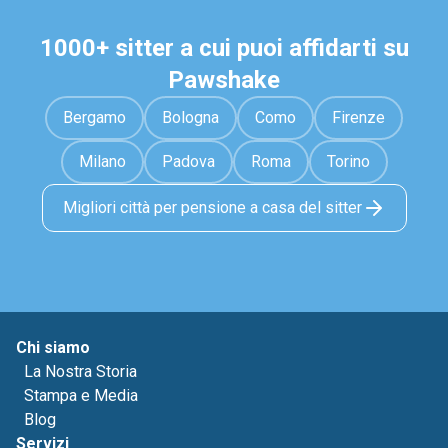
1000+ sitter a cui puoi affidarti su
Pawshake
Bergamo
Bologna
Como
Firenze
Milano
Padova
Roma
Torino
Migliori città per pensione a casa del sitter
Chi siamo
La Nostra Storia
Stampa e Media
Blog
Servizi