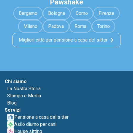
Pawshake
Bergamo
Bologna
Como
Firenze
Milano
Padova
Roma
Torino
Migliori città per pensione a casa del sitter
Chi siamo
La Nostra Storia
Stampa e Media
Blog
Servizi
Pensione a casa del sitter
Asilo diurno per cani
House sitting