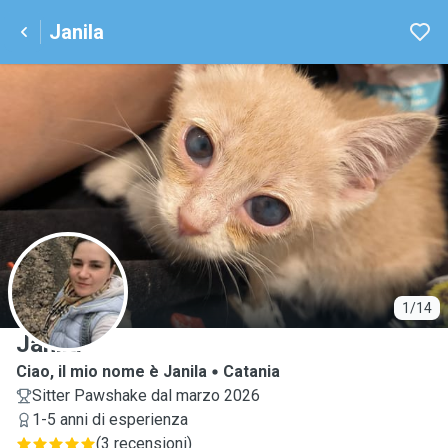
Janila
J
1/14
Janila
Ciao, il mio nome è Janila
Catania
Sitter Pawshake dal marzo 2026
1-5 anni di esperienza
(
3 recensioni
)