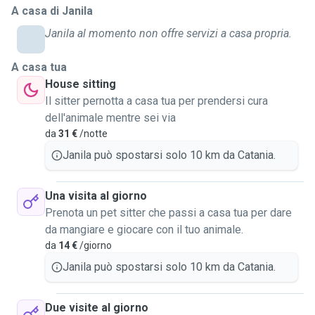
A casa di Janila
gatto, un cane, una tartaruga, un criceto o un coniglio,
sappiate che ho già esperienza con loro. Ovviamente sono
Janila al momento non offre servizi a casa propria.
disponibile ad accudire anche altri tipi di animali. Offro un
servizio a domicilio, sono automunita, ma posso anche
A casa tua
ospitare i vostri pets presso il mio appartamento che ho
House sitting
destinato a questo uso. Ho due gatti maschi e una
Il sitter pernotta a casa tua per prendersi cura
cagnolina che abitano con mia madre. Il mio primo animale
dell'animale mentre sei via
domestico si chiamava Zeus, un terranova nero. Sono alta
da
31 €
/notte
1,58cm, sono un po' piccolina, ma sono abituata a portare a
Janila può spostarsi solo 10 km da Catania.
passeggio qualsiasi taglia di cane, quindi non temete :)
Una visita al giorno
Prenota un pet sitter che passi a casa tua per dare
da mangiare e giocare con il tuo animale.
da
14 €
/giorno
Janila può spostarsi solo 10 km da Catania.
Due visite al giorno