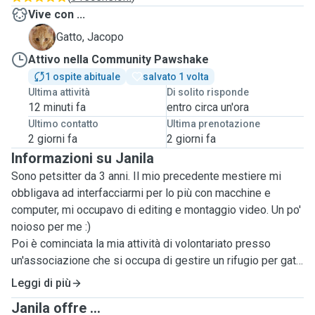
Vive con ...
J
Gatto, Jacopo
Attivo nella Community Pawshake
1 ospite abituale
salvato 1 volta
Ultima attività
Di solito risponde
12 minuti fa
entro circa un'ora
Ultimo contatto
Ultima prenotazione
2 giorni fa
2 giorni fa
Informazioni su Janila
Sono petsitter da 3 anni. Il mio precedente mestiere mi
obbligava ad interfacciarmi per lo più con macchine e
computer, mi occupavo di editing e montaggio video. Un po'
noioso per me :)
Poi è cominciata la mia attività di volontariato presso
un'associazione che si occupa di gestire un rifugio per gatti
a Catania. Le mie colleghe volontarie, già catsitters, mi
Leggi di più
hanno introdotto in questo mondo meraviglioso in cui
Janila offre ...
posso coltivare la mia passione per gli animali. Se avete un