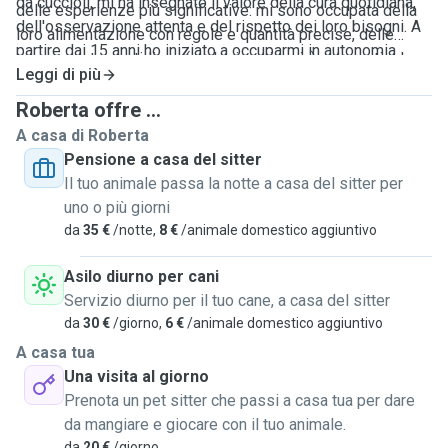
da cuccioli, mi ha insegnato il valore della cura quotidiana,
delle esperienze più significative: mi sono occupata della
dell'osservazione attenta e del rispetto dei loro bisogni. A
loro alimentazione con regole e quantità precise, delle
partire dai 15 anni ho iniziato a occuparmi in autonomia
passeggiate quotidiane (anche in spiaggia), e in particolare
delle passeggiate, imparando anche a gestirli insieme con
Leggi di più
del cane cieco, che richiedeva una cura ancora più attenta e
pazienza e naturalezza, trasformando quei momenti in pura
sensibile. Questa esperienza ha consolidato la mia
Roberta offre ...
gioia.
capacità di adattarmi a contesti nuovi e di prendermi cura
A casa di Roberta
degli animali con serietà, dolcezza e responsabilità. Amo
Pensione a casa del sitter
davvero il tempo trascorso con i cani e sono convinta che
Il tuo animale passa la notte a casa del sitter per
❤️ Nel tempo, la mia passione si è trasformata in un
ogni cucciolo meriti attenzione personalizzata, pazienza e
uno o più giorni
impegno concreto
: ho iniziato ad aiutare famiglie della
tanto affetto.
da
35 €
/notte,
8 €
/animale domestico aggiuntivo
zona, offrendo il mio supporto serale o nei weekend.
Questa esperienza mi ha arricchita, anche dal punto di vista
Mi propongo come sitter affidabile, presente e
Asilo diurno per cani
pratico, soprattutto nella gestione di cani con esigenze
preparata, capace di creare un legame autentico con
Servizio diurno per il tuo cane, a casa del sitter
speciali. Ho accudito, ad esempio, un cane anziano e
ogni cane e di garantire loro benessere, sicurezza e
da
30 €
/giorno,
6 €
/animale domestico aggiuntivo
diabetico, imparando – con supporto veterinario – a
serenità in ogni momento.
A casa tua
somministrare l’insulina, seguire una dieta mirata e
Una visita al giorno
riconoscere segnali importanti nel comportamento.
Prenota un pet sitter che passi a casa tua per dare
da mangiare e giocare con il tuo animale.
da
20 €
/giorno