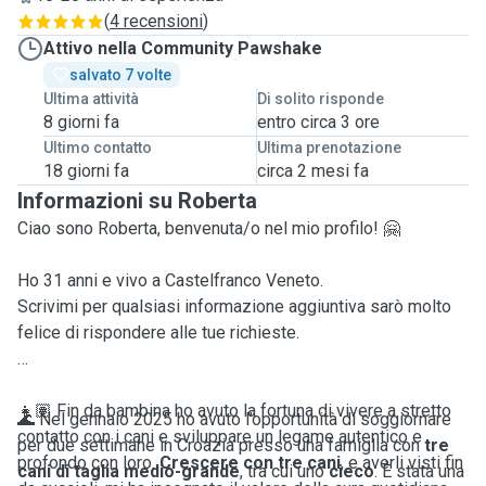
(
4 recensioni
)
Attivo nella Community Pawshake
salvato 7 volte
Ultima attività
Di solito risponde
8 giorni fa
entro circa 3 ore
Ultimo contatto
Ultima prenotazione
18 giorni fa
circa 2 mesi fa
Informazioni su Roberta
Ciao sono Roberta, benvenuta/o nel mio profilo! 🤗
Ho 31 anni e vivo a Castelfranco Veneto.
Scrivimi per qualsiasi informazione aggiuntiva sarò molto
felice di rispondere alle tue richieste.
👧🏽 Fin da bambina ho avuto la fortuna di vivere a stretto
🌊 Nel gennaio 2025 ho avuto l’opportunità di soggiornare
contatto con i cani e sviluppare un legame autentico e
per due settimane in Croazia presso una famiglia con
tre
profondo con loro.
Crescere con tre cani
, e averli visti fin
cani di taglia medio-grande
, tra cui uno
cieco
. È stata una