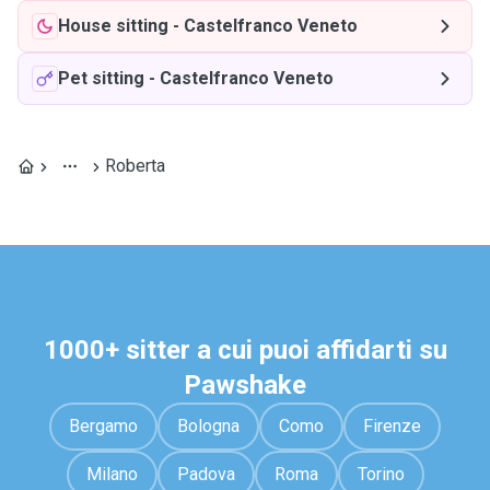
House sitting
-
Castelfranco Veneto
Pet sitting
-
Castelfranco Veneto
Roberta
1000+ sitter a cui puoi affidarti su
Pawshake
Bergamo
Bologna
Como
Firenze
Milano
Padova
Roma
Torino