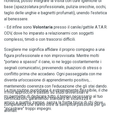
richiesta, posso integrare la visita con cure igieniche di
base (spazzolatura professionale, pulizia orecchie, occhi,
taglio delle unghie e bagnetti profumati), unendo l'estetica
al benessere.
- Ed infine sono
Volontaria
presso il canile/gattile A.T.A.R.
ODV, dove ho imparato a relazionarmi con soggetti
complessi, timidi o con trascorsi difficili.
Scegliere me significa affidare il proprio compagno a una
figura professionale e non improvvisata. Mentre molti
"portano a spasso" il cane, io ne leggo costantemente i
segnali comunicativi, prevenendo situazioni di stress o
conflitto prima che accadano. Ogni passeggiata con me
diventa un'occasione di apprendimento positivo,
mantenendo coerenza con l'educazione che gli stai dando.
La mia routine quotidiana è estremamente flessibile, il che
Il mio approccio è basato su studi universitari e
mi permette di dedicare tutto il tempo necessario al tuo
certificazioni, garantendo standard di sicurezza e
amico a quattro zampe, senza la fretta tipica di chi deve
competenza che vanno oltre la semplice passione per gli
"incastrare" troppi impegni.
animali.