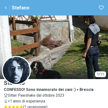
Stefano
S
1/11
Stefano
CONFESSO! Sono innamorato dei cani :)
Brescia
Sitter Pawshake dal ottobre 2023
<1 anno di esperienza
(
1 recensione
)