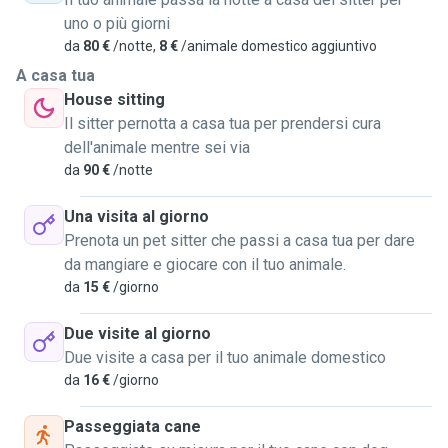
passeggiate con i vostri cagnolini e rispetterò tutte le
uno o più giorni
vostre esigenze.
da
80 €
/notte,
8 €
/animale domestico aggiuntivo
Possiamo andare in centro città e incontrare altri amici
cagnolini oppure sul monte Maddalena qui vicinissimo per
A casa tua
un pomeriggio più rilassante nel bosco.
House sitting
Il sitter pernotta a casa tua per prendersi cura
AH! quasi dimenticavo! la mia famiglia vive a Bovezzo e
dell'animale mentre sei via
con loro vive Marley, il nostro Bovaro del Bernese di due
da
90 €
/notte
anni nonché mio amico, ispirazione e confidente :)
Una visita al giorno
Va d'accordo con tutti, cani e umani. Con il vostro consenso
Prenota un pet sitter che passi a casa tua per dare
potrei inserire anche lui nelle passeggiate per fare passare
da mangiare e giocare con il tuo animale.
dei momenti di gioco ai nostri amici!
da
15 €
/giorno
Spero di incontrarvi presto!
Due visite al giorno
Due visite a casa per il tuo animale domestico
Stefano
da
16 €
/giorno
Passeggiata cane