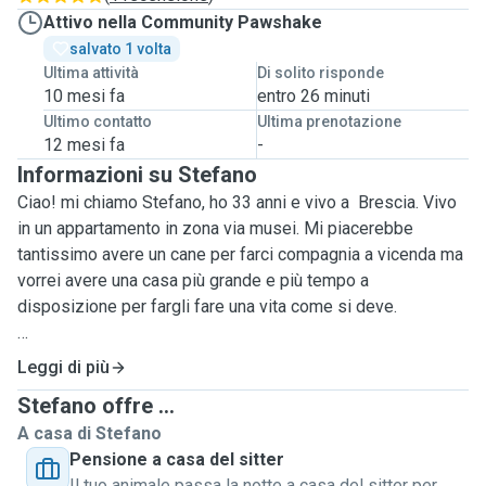
Attivo nella Community Pawshake
salvato 1 volta
Ultima attività
Di solito risponde
10 mesi fa
entro 26 minuti
Ultimo contatto
Ultima prenotazione
12 mesi fa
-
Informazioni su Stefano
Ciao! mi chiamo Stefano, ho 33 anni e vivo a Brescia. Vivo
in un appartamento in zona via musei. Mi piacerebbe
tantissimo avere un cane per farci compagnia a vicenda ma
vorrei avere una casa più grande e più tempo a
disposizione per fargli fare una vita come si deve.
Lavorando a scuola, la maggior parte dei miei pomeriggi
Leggi di più
sono liberi e li passo passeggiando con la musica nelle
Stefano offre ...
orecchie ;)
A casa di Stefano
Scoprendo quest' app mi si è aperto un mondo!
Pensione a casa del sitter
Mi rendo quindi disponibile per fare delle lunghe
Il tuo animale passa la notte a casa del sitter per