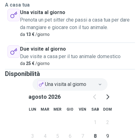
offrire un aiuto concreto a chi, per vari motivi, non può occuparsi
A casa tua
del proprio gatto per qualche giorno.
Una visita al giorno
Sono una persona attenta, paziente e rispettosa dei tempi e dei
Prenota un pet sitter che passi a casa tua per dare
bisogni di ogni micio. Sarà per me un piacere prendermi cura del
da mangiare e giocare con il tuo animale.
tuo gatto con amore e responsabilità
da
13 €
/giorno
Due visite al giorno
Due visite a casa per il tuo animale domestico
da
25 €
/giorno
Disponibilità
Una visita al giorno
agosto 2026
LUN
MAR
MER
GIO
VEN
SAB
DOM
1
2
3
4
5
6
7
8
9