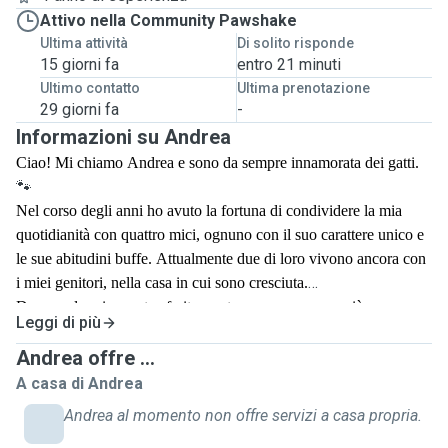
Attivo nella Community Pawshake
Ultima attività
Di solito risponde
15 giorni fa
entro 21 minuti
Ultimo contatto
Ultima prenotazione
29 giorni fa
-
Informazioni su Andrea
Ciao! Mi chiamo Andrea e sono da sempre innamorata dei gatti.
🐾
Nel corso degli anni ho avuto la fortuna di condividere la mia
quotidianità con quattro mici, ognuno con il suo carattere unico e
le sue abitudini buffe. Attualmente due di loro vivono ancora con
i miei genitori, nella casa in cui sono cresciuta.
Da quando mi sono trasferita, purtroppo, non posso più avere un
Leggi di più
gatto in casa, perché il mio compagno è allergico. Nonostante
questo, il mio amore per i felini non è mai diminuito, e mi manca
Andrea offre ...
moltissimo potermi prendere cura di loro come facevo un tempo.
A casa di Andrea
Per questo ho deciso di propormi come cat sitter: un modo per
Andrea al momento non offre servizi a casa propria.
restare in contatto con questi splendidi animali e allo stesso tempo