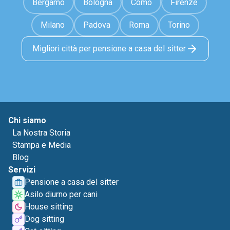
Bergamo
Bologna
Como
Firenze
Milano
Padova
Roma
Torino
Migliori città per pensione a casa del sitter
Chi siamo
La Nostra Storia
Stampa e Media
Blog
Servizi
Pensione a casa del sitter
Asilo diurno per cani
House sitting
Dog sitting