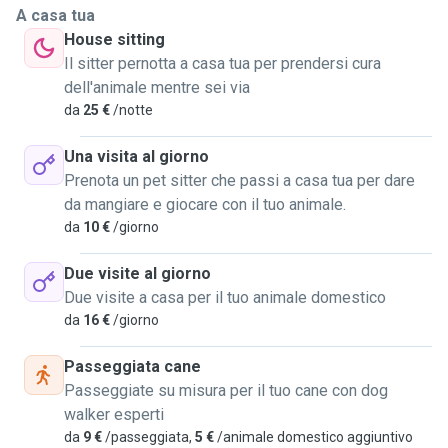
con me.
A casa tua
La mia passione per gli animali non conosce limiti, e sono
House sitting
sempre pronta ad affrontare nuove sfide e a migliorare le
Il sitter pernotta a casa tua per prendersi cura
mie abilità. Con me, puoi essere certo che i tuoi animali
dell'animale mentre sei via
domestici saranno trattati con rispetto, gentilezza e
da
25 €
/notte
premura.
Oltre a prendere cura delle esigenze di base come il cibo,
Una visita al giorno
l'acqua e l'esercizio fisico, mi prenderò cura anche delle
Prenota un pet sitter che passi a casa tua per dare
loro esigenze emotive, assicurandomi che si sentano amati
da mangiare e giocare con il tuo animale.
e rassicurati in tua assenza.
da
10 €
/giorno
Scegliere me come Pet sitter significa scegliere qualcuno
che metterà il benessere e la felicità dei tuoi animali al
Due visite al giorno
primo posto. Non vedo l'ora di incontrare te e i tuoi adorabili
Due visite a casa per il tuo animale domestico
compagni pelosi!
da
16 €
/giorno
Passeggiata cane
Passeggiate su misura per il tuo cane con dog
walker esperti
da
9 €
/passeggiata,
5 €
/animale domestico aggiuntivo