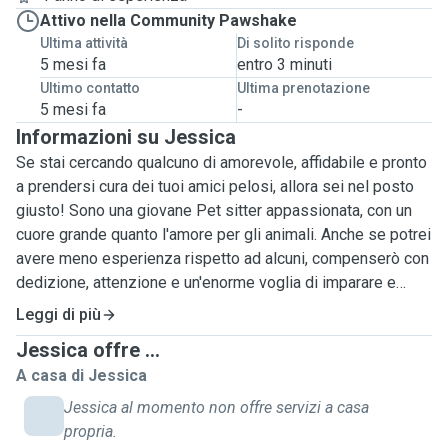
Attivo nella Community Pawshake
Ultima attività
Di solito risponde
5 mesi fa
entro 3 minuti
Ultimo contatto
Ultima prenotazione
5 mesi fa
-
Informazioni su Jessica
Se stai cercando qualcuno di amorevole, affidabile e pronto
a prendersi cura dei tuoi amici pelosi, allora sei nel posto
giusto! Sono una giovane Pet sitter appassionata, con un
cuore grande quanto l'amore per gli animali. Anche se potrei
avere meno esperienza rispetto ad alcuni, compenserò con
dedizione, attenzione e un'enorme voglia di imparare e
crescere.
Leggi di più
Mi impegno a fornire un ambiente sicuro, confortevole e
Jessica offre ...
stimolante per i tuoi amici a quattro zampe mentre sei
A casa di Jessica
lontano. Dalle passeggiate energiche al parco alle coccole
sul divano, garantirò che i tuoi animali domestici si sentano
Jessica al momento non offre servizi a casa
amati, felici e coccolati durante il tempo che passeranno
propria.