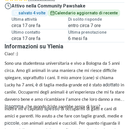
Attivo nella Community Pawshake
salvato 4 volte
Calendario aggiornato di recente
Ultima attività
Di solito risponde
circa 17 ore fa
entro circa 7 ore
Ultimo contatto
Ultima prenotazione
circa 17 ore fa
6 mesi fa
Informazioni su Ylenia
Ciao! :)
Sono una studentessa universitaria e vivo a Bologna da 5 anni
circa. Amo gli animali in una maniera che mi riesce difficile
spiegare, soprattutto i cani. Il mio amore (cane) si chiama
, è
adottato
Lucky ha 7 anni
di taglia media-grande ed è stato
in
canile. Occuparmi degli animali è un'esperienza che mi fa stare
davvero bene e amo ricambiare l'amore che loro danno a me.
Insomma
, che mondo triste sarebbe senza di loro?
spesso
Inoltre mi è capitato
di occuparmi di gatti e cani di
amici e parenti. Ho avuto a che fare con taglie grandi, medie e
piccole
, con animali anziani e cuccioli.
Per quanto riguarda il