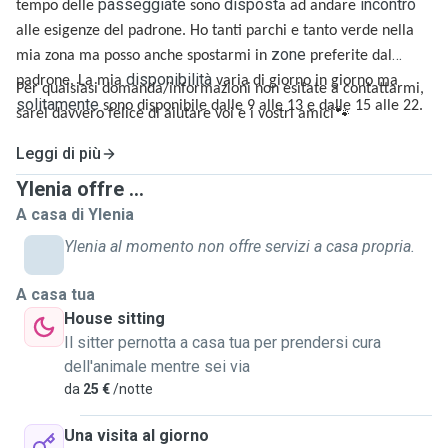
passeggiate
dispost
incontro
tempo delle
sono
a ad andare
alle esigenze del padrone. Ho tanti parchi e tanto verde nella
zone
mia zona ma posso anche spostarmi in
preferite dal
disponibilità
padrone. La mia
varia di giorno in giorno ma
Per qualsiasi domanda/informazioni non esitate a contattarmi,
solitamente
sono disponibile dalle 9 alle 13 e dalle 15 alle 22.
sarei davvero felice di aiutare voi e i vostri amici
🐾
Leggi di più
Ylenia offre ...
A casa di Ylenia
Ylenia al momento non offre servizi a casa propria.
A casa tua
House sitting
Il sitter pernotta a casa tua per prendersi cura
dell'animale mentre sei via
da
25 €
/notte
Una visita al giorno