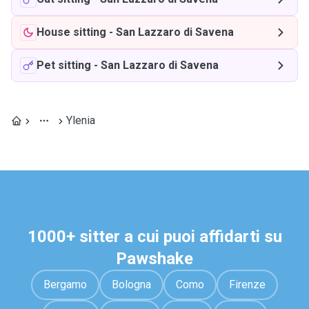
House sitting
-
San Lazzaro di Savena
Pet sitting
-
San Lazzaro di Savena
Ylenia
1000+ sitter a cui puoi affidarti su
Pawshake
Bergamo
Bologna
Como
Firenze