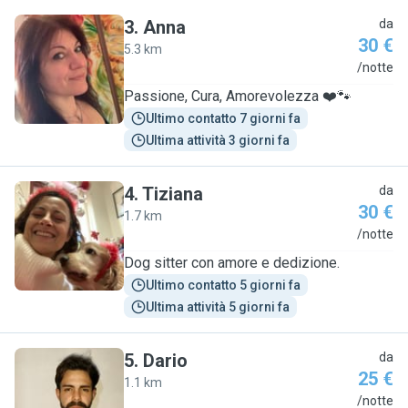
3
.
Anna
da
30 €
5.3 km
A
/notte
Passione, Cura, Amorevolezza ❤️🐾
Ultimo contatto 7 giorni fa
Ultima attività 3 giorni fa
4
.
Tiziana
da
30 €
1.7 km
T
/notte
Dog sitter con amore e dedizione.
Ultimo contatto 5 giorni fa
Ultima attività 5 giorni fa
5
.
Dario
da
25 €
1.1 km
D
/notte