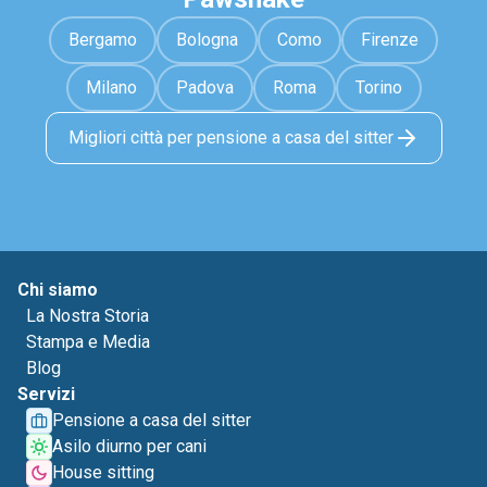
Bergamo
Bologna
Como
Firenze
Milano
Padova
Roma
Torino
Migliori città per pensione a casa del sitter
Chi siamo
La Nostra Storia
Stampa e Media
Blog
Servizi
Pensione a casa del sitter
Asilo diurno per cani
House sitting