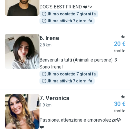
DOG'S BEST FRIEND ❤️🐾
Ultimo contatto 7 giorni fa
Ultima attività 7 giorni fa
6
.
Irene
da
20 €
2.8 km
I
/notte
Benvenuti a tutti (Animali e persone) :3
Sono Irene!
Ultimo contatto 7 giorni fa
Ultima attività 7 giorni fa
7
.
Veronica
da
30 €
1.9 km
V
/notte
Passione, attenzione e amorevolezza🐶
❤️