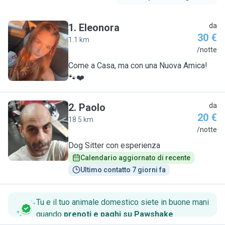
1
.
Eleonora
da
30 €
1.1 km
E
/notte
Come a Casa, ma con una Nuova Amica!
🐾❤️
2
.
Paolo
da
20 €
18.5 km
P
/notte
Dog Sitter con esperienza
Calendario aggiornato di recente
Ultimo contatto 7 giorni fa
Tu e il tuo animale domestico siete in buone mani
quando
prenoti e paghi su Pawshake
.