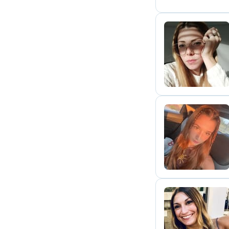
V
E
V