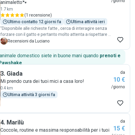
/giorno
animaletto🐾
1.7 km
(
1 recensione
)
Ultimo contatto 12 giorni fa
Ultima attività ieri
"Disponibile alle richieste fatte , cerca di interagire senza
forzare con il gatto e pertanto molto attenta a rispettare il
carattere dell’animale. Puntuale nelle visite corredate da
L
Recensioni da Luciano
foto. Consiglio a chiunque voglia interfacciarsi con lei"
o animale domestico siete in buone mani quando
prenoti e
 Pawshake
.
3
.
Giada
da
10 €
Mi prendo cura dei tuoi mici a casa loro!
/giorno
0.4 km
Ultima attività 3 giorni fa
4
.
Marilù
da
15 €
Coccole, routine e massima responsabilità per i tuoi