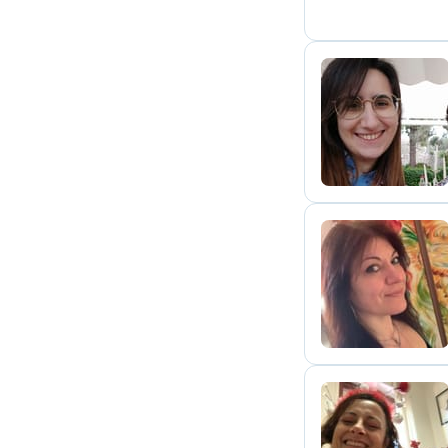
N
A
T