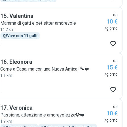
15
.
Valentina
da
10 €
Mamma di gatti e pet sitter amorevole
/giorno
14.2 km
Vive con 11 gatti
16
.
Eleonora
da
15 €
Come a Casa, ma con una Nuova Amica! 🐾❤️
/giorno
1.1 km
17
.
Veronica
da
10 €
Passione, attenzione e amorevolezza🐶❤️
/giorno
1.9 km