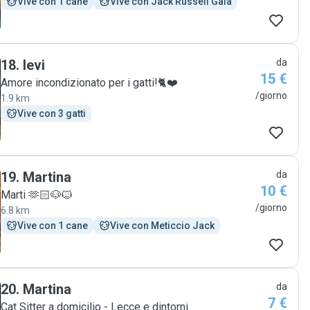
Vive con 1 cane
Vive con Jack Russell Gaia
18
.
levi
da
15 €
Amore incondizionato per i gatti!🐈❤️
/giorno
1.9 km
Vive con 3 gatti
19
.
Martina
da
10 €
Marti 🫶🏻🐶🐱
/giorno
6.8 km
Vive con 1 cane
Vive con Meticcio Jack
20
.
Martina
da
7 €
Cat Sitter a domicilio - Lecce e dintorni