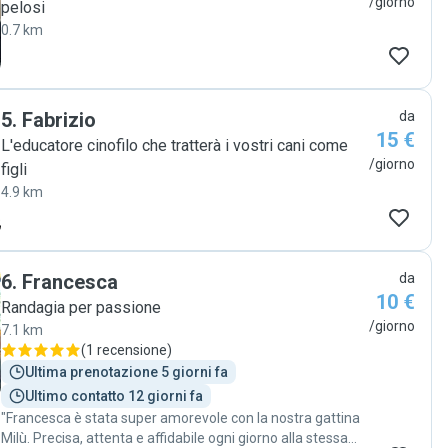
/giorno
pelosi
0.7 km
5
.
Fabrizio
da
15 €
L'educatore cinofilo che tratterà i vostri cani come
/giorno
figli
4.9 km
6
.
Francesca
da
10 €
Randagia per passione
/giorno
7.1 km
(
1 recensione
)
Ultima prenotazione 5 giorni fa
Ultimo contatto 12 giorni fa
"Francesca è stata super amorevole con la nostra gattina
Milù. Precisa, attenta e affidabile ogni giorno alla stessa