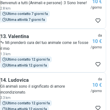
10 €
Benvenuti a tutti (Animali e persone) :3 Sono Irene!
/giorno
2.8 km
Ultimo contatto 7 giorni fa
Ultima attività 7 giorni fa
13
.
Valentina
da
10 €
🐾 Mi prenderò cura del tuo animale come se fosse
/giorno
il mio
1.3 km
Ultimo contatto 12 giorni fa
Ultima attività 12 giorni fa
14
.
Ludovica
da
10 €
Gli animali sono il significato di amore
/giorno
incondizionato.
3.3 km
Ultimo contatto 12 giorni fa
Ultima attività 12 giorni fa