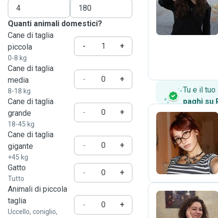
A
Quanti animali domestici?
Cane di taglia
-
+
piccola
0-8 kg
Cane di taglia
-
+
media
Tu e il tu
8-18 kg
Cane di taglia
paghi su
-
+
grande
18-45 kg
Cane di taglia
G
-
+
gigante
+45 kg
Gatto
-
+
Tutto
Animali di piccola
taglia
-
+
Uccello, coniglio,