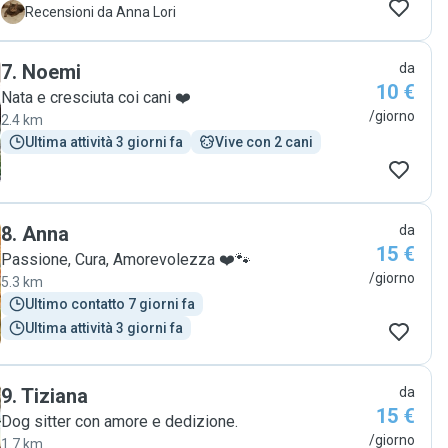
ora ha provveduto ad accudire e coccolare la nostra
A
Recensioni da Anna Lori
piccoletta (siamo mancati una settimana). Ci ha
rassicurati inviandoci ogni giorno un video di Milù.
7
.
Noemi
da
Chiaramente Milù si è innamorata di lei! Grazie
10 €
Francesca!!!!"
Nata e cresciuta coi cani ❤️
/giorno
2.4 km
Ultima attività 3 giorni fa
Vive con 2 cani
8
.
Anna
da
15 €
Passione, Cura, Amorevolezza ❤️🐾
/giorno
5.3 km
Ultimo contatto 7 giorni fa
Ultima attività 3 giorni fa
9
.
Tiziana
da
15 €
Dog sitter con amore e dedizione.
/giorno
1.7 km