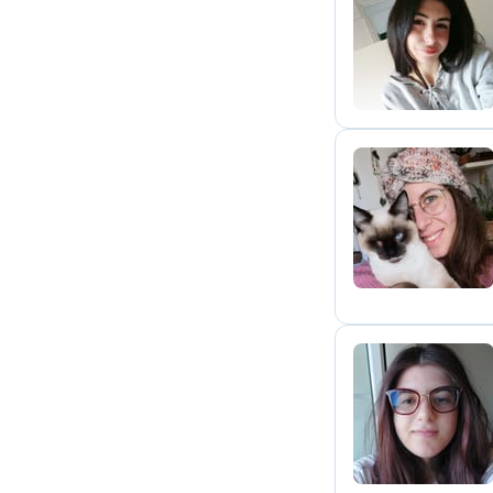
I
V
L