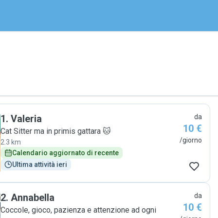
1
.
Valeria
da
10 €
Cat Sitter ma in primis gattara 🐱
/giorno
2.3 km
Calendario aggiornato di recente
Ultima attività ieri
2
.
Annabella
da
10 €
Coccole, gioco, pazienza e attenzione ad ogni