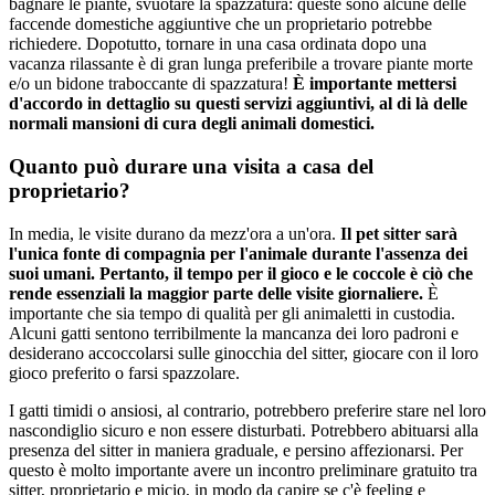
bagnare le piante, svuotare la spazzatura: queste sono alcune delle
faccende domestiche aggiuntive che un proprietario potrebbe
richiedere. Dopotutto, tornare in una casa ordinata dopo una
vacanza rilassante è di gran lunga preferibile a trovare piante morte
e/o un bidone traboccante di spazzatura!
È importante mettersi
d'accordo in dettaglio su questi servizi aggiuntivi, al di là delle
normali mansioni di cura degli animali domestici.
Quanto può durare una visita a casa del
proprietario?
In media, le visite durano da mezz'ora a un'ora.
Il pet sitter sarà
l'unica fonte di compagnia per l'animale durante l'assenza dei
suoi umani. Pertanto, il tempo per il gioco e le coccole è ciò che
rende essenziali la maggior parte delle visite giornaliere.
È
importante che sia tempo di qualità per gli animaletti in custodia.
Alcuni gatti sentono terribilmente la mancanza dei loro padroni e
desiderano accoccolarsi sulle ginocchia del sitter, giocare con il loro
gioco preferito o farsi spazzolare.
I gatti timidi o ansiosi, al contrario, potrebbero preferire stare nel loro
nascondiglio sicuro e non essere disturbati. Potrebbero abituarsi alla
presenza del sitter in maniera graduale, e persino affezionarsi. Per
questo è molto importante avere un incontro preliminare gratuito tra
sitter, proprietario e micio, in modo da capire se c'è feeling e