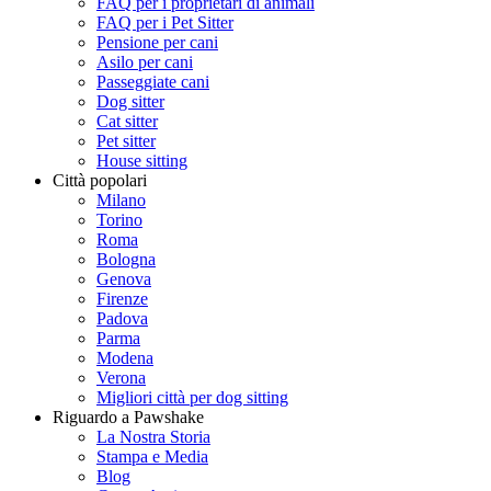
FAQ per i proprietari di animali
FAQ per i Pet Sitter
Pensione per cani
Asilo per cani
Passeggiate cani
Dog sitter
Cat sitter
Pet sitter
House sitting
Città popolari
Milano
Torino
Roma
Bologna
Genova
Firenze
Padova
Parma
Modena
Verona
Migliori città per dog sitting
Riguardo a Pawshake
La Nostra Storia
Stampa e Media
Blog