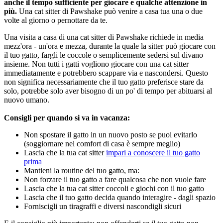
anche il tempo sufficiente per giocare e qualche attenzione in
più.
Una cat sitter di Pawshake può venire a casa tua una o due
volte al giorno o pernottare da te.
Una visita a casa di una cat sitter di Pawshake richiede in media
mezz'ora - un'ora e mezza, durante la quale la sitter può giocare con
il tuo gatto, fargli le coccole o semplicemente sedersi sul divano
insieme. Non tutti i gatti vogliono giocare con una cat sitter
immediatamente e potrebbero scappare via e nascondersi. Questo
non significa necessariamente che il tuo gatto preferisce stare da
solo, potrebbe solo aver bisogno di un po' di tempo per abituarsi al
nuovo umano.
Consigli per quando si va in vacanza:
Non spostare il gatto in un nuovo posto se puoi evitarlo
(soggiornare nel comfort di casa è sempre meglio)
Lascia che la tua cat sitter
impari a conoscere il tuo gatto
prima
Mantieni la routine del tuo gatto, ma:
Non forzare il tuo gatto a fare qualcosa che non vuole fare
Lascia che la tua cat sitter coccoli e giochi con il tuo gatto
Lascia che il tuo gatto decida quando interagire - dagli spazio
Forniscigli un tiragraffi e diversi nascondigli sicuri