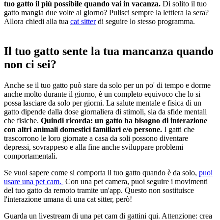
tuo gatto il più possibile quando vai in vacanza.
Di solito il tuo
gatto mangia due volte al giorno? Pulisci sempre la lettiera la sera?
Allora chiedi alla tua
cat sitter
di seguire lo stesso programma.
Il tuo gatto sente la tua mancanza quando
non ci sei?
Anche se il tuo gatto può stare da solo per un po' di tempo e dorme
anche molto durante il giorno, è un completo equivoco che lo si
possa lasciare da solo per giorni. La salute mentale e fisica di un
gatto dipende dalla dose giornaliera di stimoli, sia da sfide mentali
che fisiche.
Quindi ricorda: un gatto ha bisogno di interazione
con altri animali domestici familiari e/o persone.
I gatti che
trascorrono le loro giornate a casa da soli possono diventare
depressi, sovrappeso e alla fine anche sviluppare problemi
comportamentali.
Se vuoi sapere come si comporta il tuo gatto quando è da solo,
puoi
usare una pet cam.
Con una pet camera, puoi seguire i movimenti
del tuo gatto da remoto tramite un'app. Questo non sostituisce
l'interazione umana di una cat sitter, però!
Guarda un livestream di una pet cam di gattini qui. Attenzione: crea