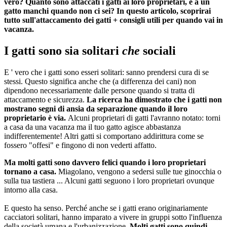
vero? Quanto sono attaccati i gatti ai loro proprietari, e a un
gatto manchi quando non ci sei? In questo articolo, scoprirai
tutto sull'attaccamento dei gatti + consigli utili per quando vai in
vacanza.
I gatti sono sia solitari
che
sociali
E ' vero che i gatti sono esseri solitari: sanno prendersi cura di se
stessi. Questo significa anche che (a differenza dei cani) non
dipendono necessariamente dalle persone quando si tratta di
attaccamento e sicurezza.
La ricerca ha dimostrato che i gatti non
mostrano segni di ansia da separazione quando il loro
proprietario è via.
Alcuni proprietari di gatti l'avranno notato: torni
a casa da una vacanza ma il tuo gatto agisce abbastanza
indifferentemente! Altri gatti si comportano addirittura come se
fossero "offesi" e fingono di non vederti affatto.
Ma molti gatti sono davvero felici quando i loro proprietari
tornano a casa.
Miagolano, vengono a sedersi sulle tue ginocchia o
sulla tua tastiera ... Alcuni gatti seguono i loro proprietari ovunque
intorno alla casa.
E questo ha senso. Perché anche se i gatti erano originariamente
cacciatori solitari, hanno imparato a vivere in gruppi sotto l'influenza
della società umana e l'urbanizzazione.
Molti gatti sono quindi