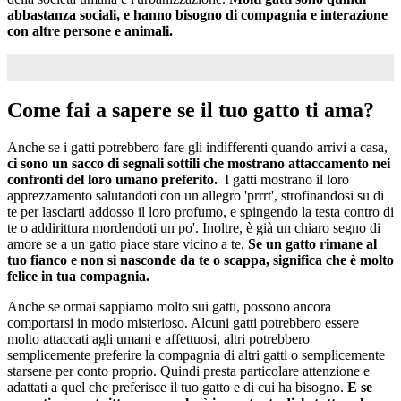
abbastanza sociali, e hanno bisogno di compagnia e interazione
con altre persone e animali.
Come fai a sapere se il tuo gatto ti ama?
Anche se i gatti potrebbero fare gli indifferenti quando arrivi a casa,
ci sono un sacco di segnali sottili che mostrano attaccamento nei
confronti del loro umano preferito.
I gatti mostrano il loro
apprezzamento salutandoti con un allegro 'prrrt', strofinandosi su di
te per lasciarti addosso il loro profumo, e spingendo la testa contro di
te o addirittura mordendoti un po'. Inoltre, è già un chiaro segno di
amore se a un gatto piace stare vicino a te.
Se un gatto rimane al
tuo fianco e non si nasconde da te o scappa, significa che è molto
felice in tua compagnia.
Anche se ormai sappiamo molto sui gatti, possono ancora
comportarsi in modo misterioso. Alcuni gatti potrebbero essere
molto attaccati agli umani e affettuosi, altri potrebbero
semplicemente preferire la compagnia di altri gatti o semplicemente
starsene per conto proprio. Quindi presta particolare attenzione e
adattati a quel che preferisce il tuo gatto e di cui ha bisogno.
E se