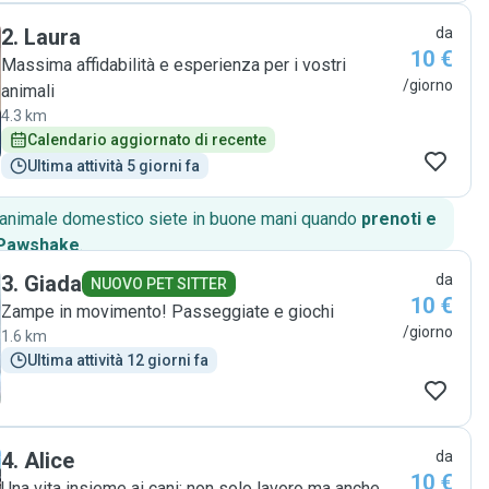
responsabilità e ha seguito tutte le indicazioni che le avevo
2
.
Laura
da
lasciato. In generale posso dire che Noemi si è dimostrata
10 €
una persona veramente molto affidabile, che penso sia la
Massima affidabilità e esperienza per i vostri
cosa più importante quando si lasciano le chiavi di casa
/giorno
animali
propria in mano ad una persona. La consiglio vivamente."
4.3 km
Calendario aggiornato di recente
Ultima attività 5 giorni fa
o animale domestico siete in buone mani quando
prenoti e
 Pawshake
.
3
.
Giada
da
NUOVO PET SITTER
10 €
Zampe in movimento! Passeggiate e giochi
/giorno
1.6 km
Ultima attività 12 giorni fa
4
.
Alice
da
10 €
Una vita insieme ai cani: non solo lavoro ma anche