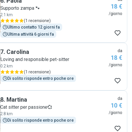
6
.
Paola
18 €
Supporto zampa 🐾
/giorno
2.1 km
(
1 recensione
)
Ultimo contatto 12 giorni fa
Ultima attività 6 giorni fa
7
.
Carolina
da
18 €
Loving and responsible pet-sitter
/giorno
0.2 km
(
1 recensione
)
Di solito risponde entro poche ore
8
.
Martina
da
10 €
Cat sitter per passione💞
/giorno
2.8 km
Di solito risponde entro poche ore