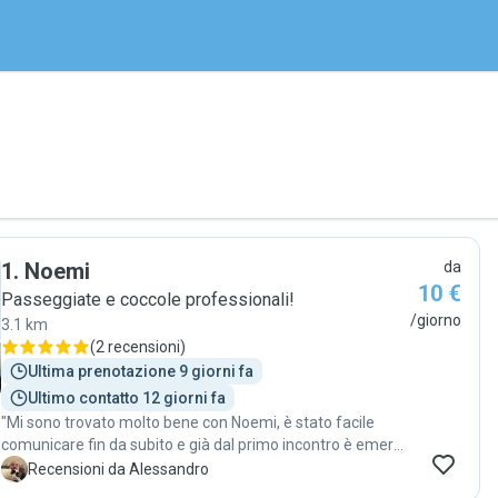
1
.
Noemi
da
10 €
Passeggiate e coccole professionali!
/giorno
3.1 km
(
2 recensioni
)
Ultima prenotazione 9 giorni fa
Ultimo contatto 12 giorni fa
"Mi sono trovato molto bene con Noemi, è stato facile
comunicare fin da subito e già dal primo incontro è emersa
la sua naturale empatia per gli animali. Durante la mia
A
Recensioni da Alessandro
assenza si è presa cura delle mie gatte con molta