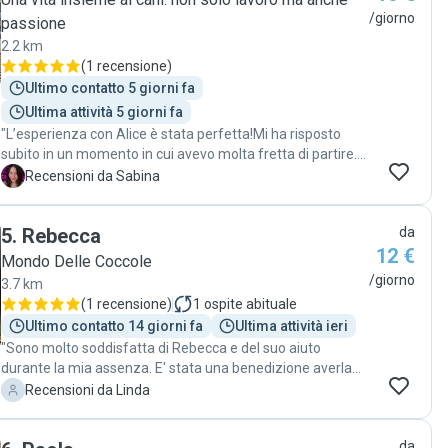
/giorno
passione
2.2 km
(
1 recensione
)
Ultimo contatto 5 giorni fa
Ultima attività 5 giorni fa
"L’esperienza con Alice è stata perfetta!Mi ha risposto
subito in un momento in cui avevo molta fretta di partire.Ci
siamo organizzate facilmente e con rapidità.Mi sono
S
Recensioni da Sabina
sentita tranquilla ad affidarle sia il mio gatto Lucio che le
chiavi di casa. Super consigliata!"
5
.
Rebecca
da
12 €
Mondo Delle Coccole
/giorno
3.7 km
(
1 recensione
)
1
ospite abituale
Ultimo contatto 14 giorni fa
Ultima attività ieri
"Sono molto soddisfatta di Rebecca e del suo aiuto
durante la mia assenza. E' stata una benedizione averla
conosciuta; d'ora in poi sarò molto più tranquilla ad andare
L
Recensioni da Linda
via e lasciare i miei due cani nelle sue mani. La ricontatterò
sicuramente in futuro!"
da