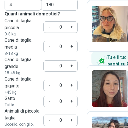
Quanti animali domestici?
Cane di taglia
L
-
+
piccola
0-8 kg
Cane di taglia
-
+
media
8-18 kg
Tu e il tu
Cane di taglia
paghi su
-
+
grande
18-45 kg
Cane di taglia
-
+
gigante
G
+45 kg
Gatto
-
+
Tutto
Animali di piccola
taglia
-
+
Uccello, coniglio,