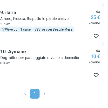
9
.
ilaria
da
25 €
Amore, Fiducia, Rispetto le parole chiave
/giorno
2.7 km
Vive con 1 cane
Vive con Beagle Mera
10
.
Aymane
da
10 €
Dog-sitter per passeggiate e visite a domicilio
/giorno
0.8 km
1