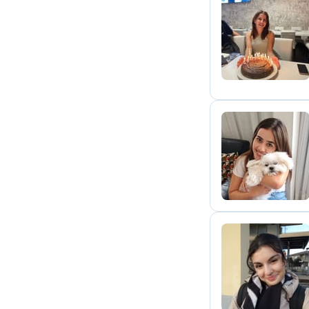
P
C
M