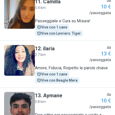
11
.
Camilla
da
10 €
5.4 km
C
/passeggiata
Passeggiate e Cura su Misura!
Vive con 1 cane
Vive con Levriero  Tiger
12
.
ilaria
da
13 €
2.7 km
I
/passeggiata
Amore, Fiducia, Rispetto le parole chiave
Vive con 1 cane
Vive con Beagle Mera
13
.
Aymane
da
10 €
0.8 km
A
/passeggiata
Dog-sitter per passeggiate e visite a