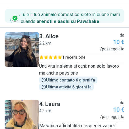
Tu e il tuo animale domestico siete in buone mani
quando
prenoti e paghi su Pawshake
.
3
.
Alice
da
10 €
2.2 km
A
/passeggiata
1 recensione
Una vita insieme ai cani: non solo lavoro
ma anche passione
Ultimo contatto 6 giorni fa
Ultima attività 6 giorni fa
4
.
Laura
da
10 €
4.3 km
L
/passeggiata
Massima affidabilità e esperienza per i