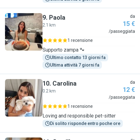
9
.
Paola
da
15 €
2.1 km
P
/passeggiata
1 recensione
Supporto zampa 🐾
Ultimo contatto 13 giorni fa
Ultima attività 7 giorni fa
10
.
Carolina
da
12 €
0.2 km
C
/passeggiata
1 recensione
Loving and responsible pet-sitter
Di solito risponde entro poche ore