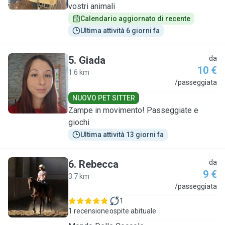
vostri animali
Calendario aggiornato di recente
Ultima attività 6 giorni fa
5
.
Giada
da
10 €
1.6 km
G
/passeggiata
NUOVO PET SITTER
Zampe in movimento! Passeggiate e
giochi
Ultima attività 13 giorni fa
6
.
Rebecca
da
9 €
3.7 km
R
/passeggiata
1
1 recensione
ospite abituale