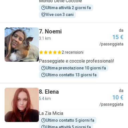
Mondo Delle Coccole
Ultima attività 2 giorni fa
Vive con 3 cani
7
.
Noemi
da
15 €
3.1 km
N
/passeggiata
2 recensioni
Passeggiate e coccole professionali!
Ultima prenotazione 10 giorni fa
Ultimo contatto 13 giorni fa
8
.
Elena
da
10 €
5.4 km
E
/passeggiata
La Zia Micia
Ultimo contatto 5 giorni fa
Ultima attività 5 giorni fa