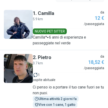
1
.
Camilla
da
12 €
5.9 km
C
/passeggiata
NUOVO PET SITTER
Camilla🐾6 anni di esperienza e
passeggiate nel verde
2
.
Pietro
da
18,52 €
0.7 km
P
/passeggiata
1
ospite abituale
Ci penso io a portare il tuo cane fuori se tu
non puoi.
Ultima attività 2 giorni fa
Vive con 1 cane, 1 gatto