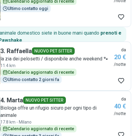
/notte
Calendario aggiornato di recente
Ultimo contatto oggi
o animale domestico siete in buone mani quando
prenoti e
 Pawshake
.
3
.
Raffaella
da
NUOVO PET SITTER
20 €
la zia dei pelosetti / disponibile anche weekend 🐾
/notte
11.4 km
Calendario aggiornato di recente
Ultimo contatto 2 giorni fa
4
.
Marta
da
NUOVO PET SITTER
40 €
Biologa offre un rifugio sicuro per ogni tipo di
/notte
animale
17.8 km - Milano
Calendario aggiornato di recente