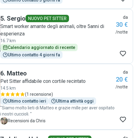
Ultimo contatto 3 giorni fa
5
.
Sergio
da
NUOVO PET SITTER
30 €
Smart worker amante degli animali, oltre 5anni di
/notte
esperienza
16.7 km
Calendario aggiornato di recente
Ultimo contatto 4 giorni fa
6
.
Matteo
da
20 €
Pet Sitter affidabile con cortile recintato
/notte
14.5 km
(
1 recensione
)
Ultimo contatto ieri
Ultima attività oggi
"Siamo molto lieti di Matteo e grazie mille per aver ospitato
i nostri cuccioli. "
C
Recensioni da Chris