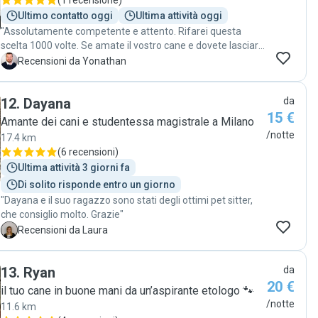
(
1 recensione
)
Ultimo contatto oggi
Ultima attività oggi
"Assolutamente competente e attento. Rifarei questa
scelta 1000 volte. Se amate il vostro cane e dovete lasciarlo
a qualcuno, Ettore è una scelta ottima! "
Y
Recensioni da Yonathan
12
.
Dayana
da
15 €
Amante dei cani e studentessa magistrale a Milano
/notte
17.4 km
(
6 recensioni
)
Ultima attività 3 giorni fa
Di solito risponde entro un giorno
"Dayana e il suo ragazzo sono stati degli ottimi pet sitter,
che consiglio molto. Grazie"
L
Recensioni da Laura
13
.
Ryan
da
20 €
il tuo cane in buone mani da un’aspirante etologo 🐾
/notte
11.6 km