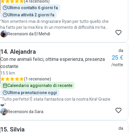
(
4 recensioni
)
Ultimo contatto 6 giorni fa
Ultima attività 2 giorni fa
"Non smetterò mai di ringraziare Ryan per tutto quello che
ha fatto per la mia Kira. In un momento di difficoltà mi ha
davvero salvato: l’ha accudita con amore, curata con
E
Recensioni da El Mehdi
attenzione e trattata come una vera regina. Vederla serena
e coccolata mi ha dato una tranquillità enorme.
14
.
Alejandra
da
Consigliatissima a chi cerca una dog sitter affidabile,
25 €
premurosa e con un cuore grande per gli animali. ❤️🐾"
Con me animali felici, ottima esperienza, presenza
/notte
costante
15.5 km
(
1 recensione
)
Calendario aggiornato di recente
Ultima prenotazione oggi
"Tutto perfetto! È stata fantastica con la nostra Kira! Grazie
❤️"
S
Recensioni da Sara
15
.
Silvia
da