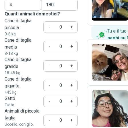
L
Quanti animali domestici?
Cane di taglia
-
+
piccola
Tu e il tu
0-8 kg
paghi su
Cane di taglia
-
+
media
8-18 kg
Cane di taglia
R
-
+
grande
18-45 kg
Cane di taglia
-
+
gigante
+45 kg
Gatto
-
+
Tutto
M
Animali di piccola
taglia
-
+
Uccello, coniglio,