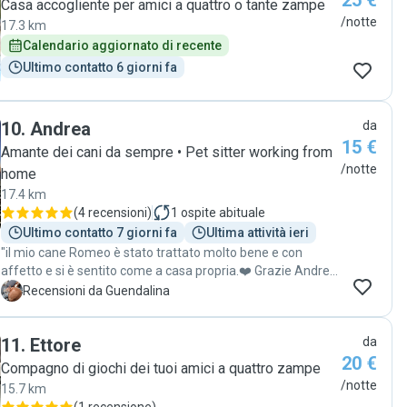
25 €
Casa accogliente per amici a quattro o tante zampe
/notte
17.3 km
Calendario aggiornato di recente
Ultimo contatto 6 giorni fa
10
.
Andrea
da
15 €
Amante dei cani da sempre • Pet sitter working from
/notte
home
17.4 km
(
4 recensioni
)
1
ospite abituale
Ultimo contatto 7 giorni fa
Ultima attività ieri
"il mio cane Romeo è stato trattato molto bene e con
affetto e si è sentito come a casa propria.❤️ Grazie Andrea
❤️"
G
Recensioni da Guendalina
11
.
Ettore
da
20 €
​Compagno di giochi dei tuoi amici a quattro zampe
/notte
15.7 km