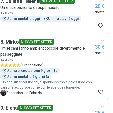
7
.
Juliana Helena
da
NUOVO PET SITTER
20 €
Un'amica paziente e responsabile
/notte
17.8 km
Ultimo contatto oggi
Ultima attività oggi
8
.
Mirko
da
NUOVO PET SITTER
30 €
i miei cani fanno ambient.coccole divertimento e
/notte
passeggiate
14.4 km
(
1 recensione
)
Ultima prenotazione 9 giorni fa
Ultimo contatto 6 giorni fa
"Un dog sitter coi fiocchi, disponibilissimo e dolcissimo con i
cani che accudisce come con le sue due stupende
cagnoline "
F
Recensioni da Fabrizio
9
.
Elena
da
NUOVO PET SITTER