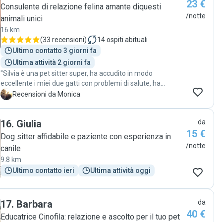
23 €
Consulente di relazione felina amante diquesti
/notte
animali unici
16 km
(
33 recensioni
)
14
ospiti abituali
Ultimo contatto 3 giorni fa
Ultima attività 2 giorni fa
"Silvia è una pet sitter super, ha accudito in modo
eccellente i miei due gatti con problemi di salute, ha
approcciato i gatti in modo molto dolce e rassicurante, al
M
Recensioni da Monica
mio ritorno ho trovato i mici sereni e tranquilli, ha inviato
foto e video durante il soggiorno, aggiornamenti continui
16
.
Giulia
da
per la salute dei mici, disponibile anche a cambio di orario
15 €
per problemi di traffico. Ci mette davvero il cuore nel suo
Dog sitter affidabile e paziente con esperienza in
lavoro. Consigliatissima 😍"
/notte
canile
9.8 km
Ultimo contatto ieri
Ultima attività oggi
17
.
Barbara
da
40 €
Educatrice Cinofila: relazione e ascolto per il tuo pet