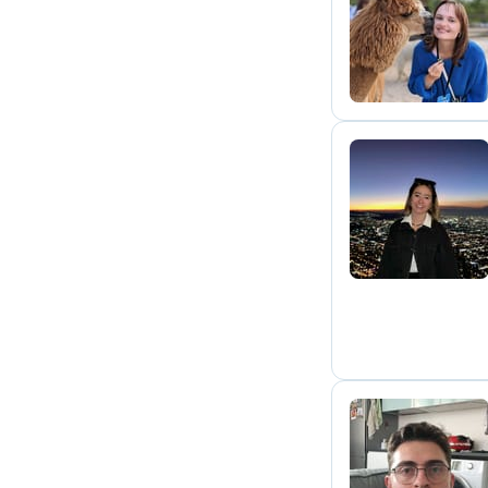
E
A
E