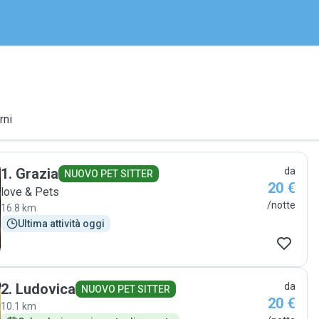
rni
1
.
Grazia
da
NUOVO PET SITTER
20 €
love & Pets
/notte
16.8 km
Ultima attività oggi
2
.
Ludovica
da
NUOVO PET SITTER
20 €
10.1 km