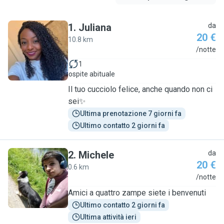
1
.
Juliana
da
20 €
10.8 km
J
/notte
1
ospite abituale
Il tuo cucciolo felice, anche quando non ci
sei✨
Ultima prenotazione 7 giorni fa
Ultimo contatto 2 giorni fa
2
.
Michele
da
20 €
0.6 km
M
/notte
Amici a quattro zampe siete i benvenuti
Ultimo contatto 2 giorni fa
Ultima attività ieri