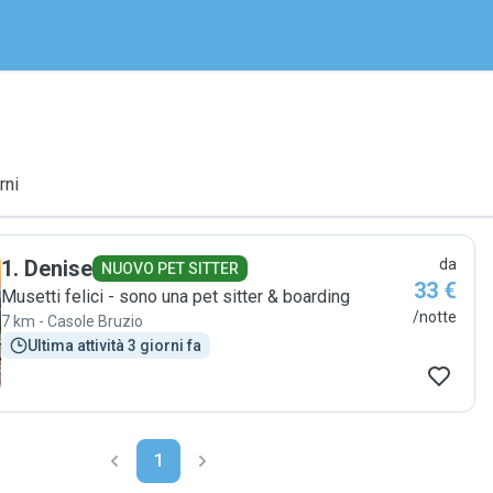
rni
1
.
Denise
da
NUOVO PET SITTER
33 €
Musetti felici - sono una pet sitter & boarding
/notte
7 km - Casole Bruzio
Ultima attività 3 giorni fa
1