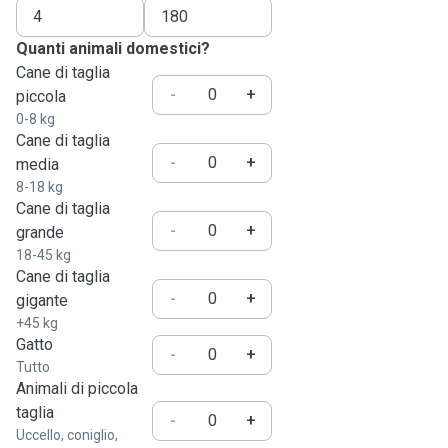
Quanti animali domestici?
Cane di taglia
-
+
piccola
0-8 kg
Cane di taglia
-
+
media
8-18 kg
Cane di taglia
-
+
grande
18-45 kg
Cane di taglia
-
+
gigante
+45 kg
Gatto
-
+
Tutto
Animali di piccola
taglia
-
+
Uccello, coniglio,