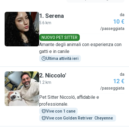
1
.
Serena
da
10 €
5.6 km
S
/passeggiata
NUOVO PET SITTER
Amante degli animali con esperienza con
gatti e in canile
Ultima attività ieri
2
.
Niccolo'
da
12 €
1.2 km
N
/passeggiata
Pet Sitter Niccoló, affidabile e
professionale.
Vive con 1 cane
Vive con Golden Retriver  Cheyenne 