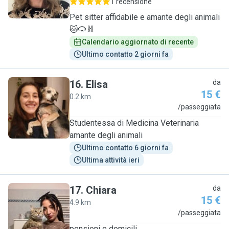
1 recensione
Pet sitter affidabile e amante degli animali
🐱🐶🐰
Calendario aggiornato di recente
Ultimo contatto 2 giorni fa
16
.
Elisa
da
15 €
0.2 km
E
/passeggiata
Studentessa di Medicina Veterinaria
amante degli animali
Ultimo contatto 6 giorni fa
Ultima attività ieri
17
.
Chiara
da
15 €
4.9 km
C
/passeggiata
pensioni e domicili