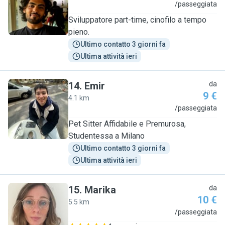
S
/passeggiata
Sviluppatore part-time, cinofilo a tempo
pieno.
Ultimo contatto 3 giorni fa
Ultima attività ieri
14
.
Emir
da
9 €
4.1 km
E
/passeggiata
Pet Sitter Affidabile e Premurosa,
Studentessa a Milano
Ultimo contatto 3 giorni fa
Ultima attività ieri
15
.
Marika
da
10 €
5.5 km
M
/passeggiata