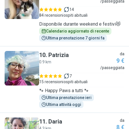
C
/passeggiata
14
84 recensioni
ospiti abituali
Disponibile durante weekend e festivi😻
Calendario aggiornato di recente
Ultima prenotazione 7 giorni fa
10
.
Patrizia
da
9 €
0.9 km
P
/passeggiata
7
15 recensioni
ospiti abituali
🐾 Happy Paws a tutti 🐾
Ultima prenotazione ieri
Ultima attività oggi
11
.
Daria
da
8 €
4.3 km