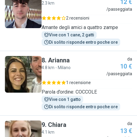
12 €
2.3 km
A
/passeggiata
2 recensioni
Amante degli amici a quattro zampe
Vive con 1 cane, 2 gatti
Di solito risponde entro poche ore
8
.
Arianna
da
10 €
4.8 km - Milano
A
/passeggiata
1 recensione
Parola d’ordine: COCCOLE
Vive con 1 gatto
Di solito risponde entro poche ore
9
.
Chiara
da
13 €
4.1 km