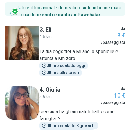
Tu e il tuo animale domestico siete in buone mani
quando
prenoti e paghi su Pawshake
.
3
.
Eli
da
8 €
4.5 km
E
/passeggiata
La tua dogsitter a Milano, disponibile e
attenta a Km zero
Ultimo contatto oggi
Ultima attività ieri
4
.
Giulia
da
10 €
5.6 km
G
/passeggiata
cresciuta tra gli animali, li tratto come
famiglia 🐾
Ultimo contatto 8 giorni fa