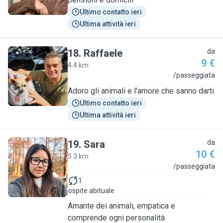
Ultimo contatto ieri
Ultima attività ieri
18
.
Raffaele
da
9 €
4.4 km
R
/passeggiata
Adoro gli animali e l'amore che sanno darti
Ultimo contatto ieri
Ultima attività ieri
19
.
Sara
da
10 €
5.3 km
S
/passeggiata
1
ospite abituale
Amante dei animali, empatica e
comprende ogni personalità