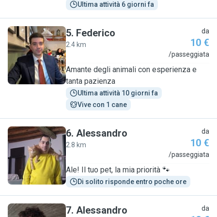
Ultima attività 6 giorni fa
5
.
Federico
da
10 €
2.4 km
F
/passeggiata
Amante degli animali con esperienza e
tanta pazienza
Ultima attività 10 giorni fa
Vive con 1 cane
6
.
Alessandro
da
10 €
2.8 km
A
/passeggiata
Ale! Il tuo pet, la mia priorità 🐾
Di solito risponde entro poche ore
7
.
Alessandro
da