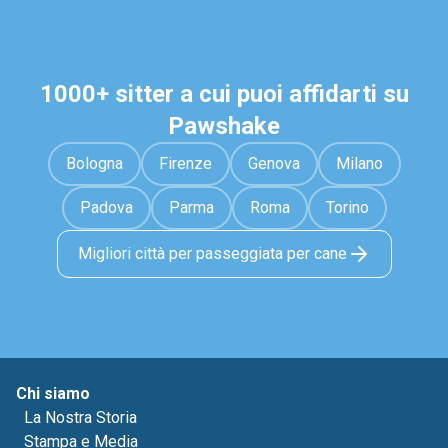
1000+ sitter a cui puoi affidarti su
Pawshake
Bologna
Firenze
Genova
Milano
Padova
Parma
Roma
Torino
Migliori città per passeggiata per cane
Chi siamo
La Nostra Storia
Stampa e Media