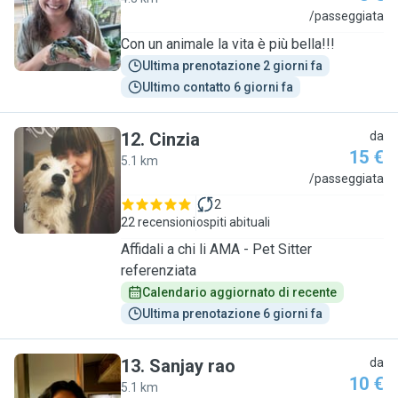
D
/passeggiata
Con un animale la vita è più bella!!!
Ultima prenotazione 2 giorni fa
Ultimo contatto 6 giorni fa
12
.
Cinzia
da
15 €
5.1 km
C
/passeggiata
2
22 recensioni
ospiti abituali
Affidali a chi li AMA - Pet Sitter
referenziata
Calendario aggiornato di recente
Ultima prenotazione 6 giorni fa
13
.
Sanjay rao
da
10 €
5.1 km